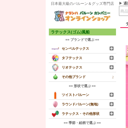
通
日本最大級のバルーン＆グッズ専門店
ラテックス(ゴム)風船
== ブランドで選ぶ ==
センペルテックス
タフテックス
リオテックス
その他ブランド
2
== 形状で選ぶ ==
ツイストバルーン
ラウンドバルーン(無地)
ラテックス・その他形状
== 季節・絵柄で選ぶ ==