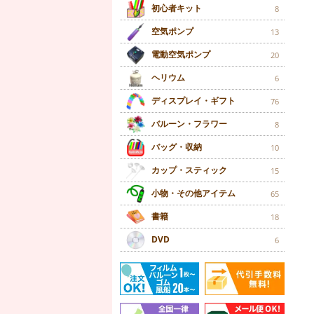
初心者キット
8
空気ポンプ
13
電動空気ポンプ
20
ヘリウム
6
ディスプレイ・ギフト
76
バルーン・フラワー
8
バッグ・収納
10
カップ・スティック
15
小物・その他アイテム
65
書籍
18
DVD
6