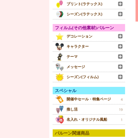
プリント(ラテックス)
シーズン(ラテックス)
フィルム(その他素材)バルーン
デコレーション
キャラクター
テーマ
メッセージ
シーズン(フィルム)
スペシャル
開催中セール・特集ページ
4
推し活
19
名入れ・オリジナル風船
1
バルーン関連商品