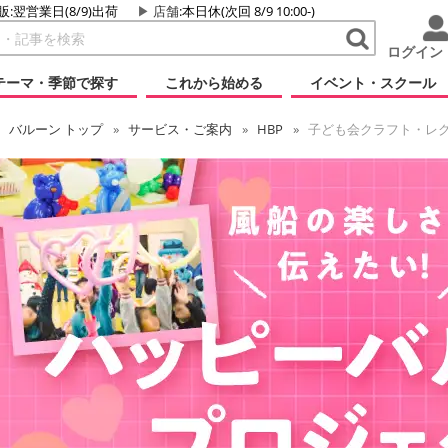
販:翌営業日(8/9)出荷
店舗
:本日休(次回 8/9 10:00-)
ログイン
テーマ・季節で探す
これから始める
イベント・スクール
バルーン
トップ
サービス・ご案内
HBP
子ども会クラフト・レ