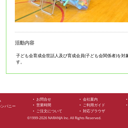
活動内容
子ども会育成会世話人及び育成会員(子ども会関係者)を対
す。
お問合せ
会社案内
ハ
営業時間
ご利用ガイド
カンパニー
ご注文について
対応ブラウザ
©1999-2026 NARANJA Inc. All Rights Reserved.