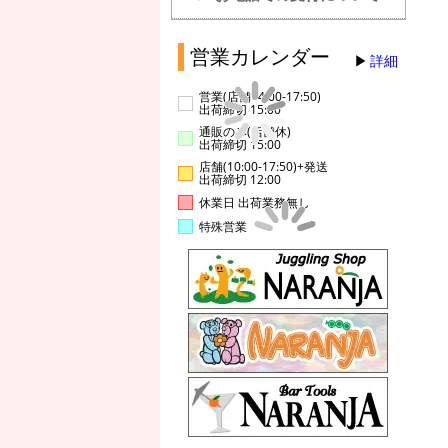
営業カレンダー
詳細
営業(店舗14:00-17:50)
出荷締切 15:00
通販のみ(店舗休)
出荷締切 15:00
店舗(10:00-17:50)+発送
出荷締切 12:00
休業日 出荷業務無し
特殊営業