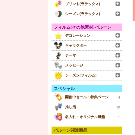
プリント(ラテックス)
シーズン(ラテックス)
フィルム(その他素材)バルーン
デコレーション
キャラクター
テーマ
メッセージ
シーズン(フィルム)
スペシャル
開催中セール・特集ページ
4
推し活
19
名入れ・オリジナル風船
1
バルーン関連商品