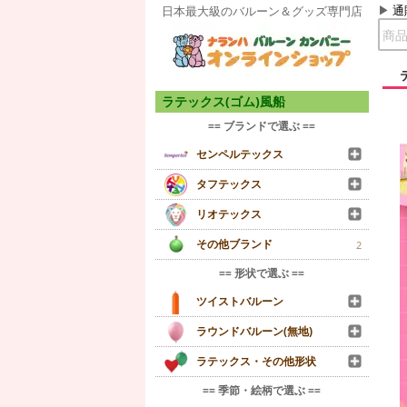
通
日本最大級のバルーン＆グッズ専門店
ラテックス(ゴム)風船
== ブランドで選ぶ ==
センペルテックス
タフテックス
リオテックス
その他ブランド
2
== 形状で選ぶ ==
ツイストバルーン
ラウンドバルーン(無地)
ラテックス・その他形状
== 季節・絵柄で選ぶ ==