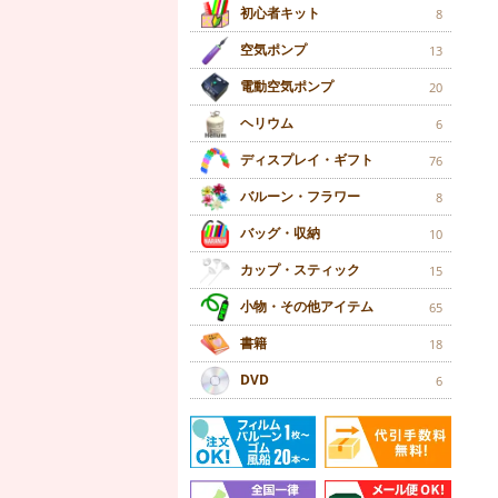
初心者キット
8
空気ポンプ
13
電動空気ポンプ
20
ヘリウム
6
ディスプレイ・ギフト
76
バルーン・フラワー
8
バッグ・収納
10
カップ・スティック
15
小物・その他アイテム
65
書籍
18
DVD
6