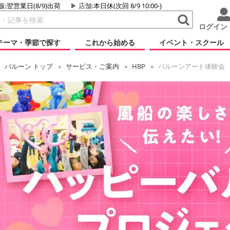
販:翌営業日(8/9)出荷
店舗
:本日休(次回 8/9 10:00-)
ログイン
テーマ・季節で探す
これから始める
イベント・スクール
バルーン
トップ
サービス・ご案内
HBP
バルーンアート体験会