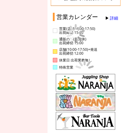
営業カレンダー
詳細
営業(店舗14:00-17:50)
出荷締切 15:00
通販のみ(店舗休)
出荷締切 15:00
店舗(10:00-17:50)+発送
出荷締切 12:00
休業日 出荷業務無し
特殊営業