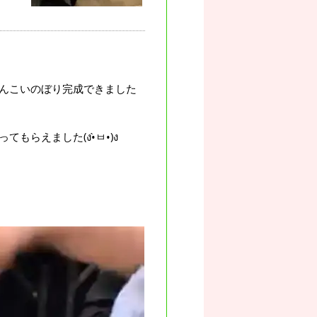
んこいのぼり完成できました
らえました(ง•̀ㅂ•)ง