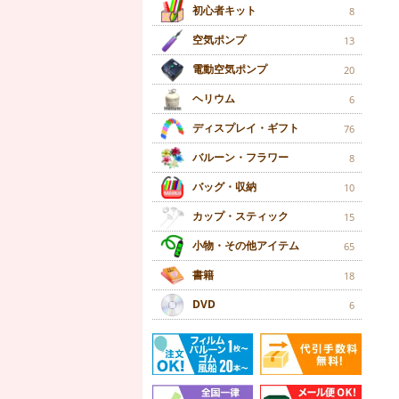
初心者キット
8
空気ポンプ
13
電動空気ポンプ
20
ヘリウム
6
ディスプレイ・ギフト
76
バルーン・フラワー
8
バッグ・収納
10
カップ・スティック
15
小物・その他アイテム
65
書籍
18
DVD
6