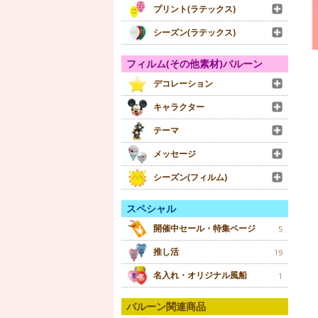
プリント(ラテックス)
シーズン(ラテックス)
フィルム(その他素材)バルーン
デコレーション
キャラクター
テーマ
メッセージ
シーズン(フィルム)
スペシャル
開催中セール・特集ページ
5
推し活
19
名入れ・オリジナル風船
1
バルーン関連商品