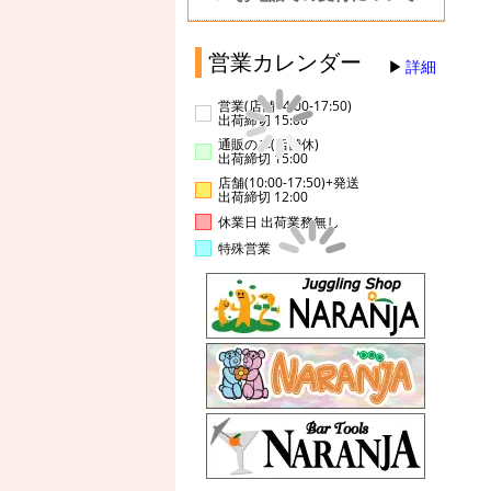
営業カレンダー
詳細
営業(店舗14:00-17:50)
出荷締切 15:00
通販のみ(店舗休)
出荷締切 15:00
店舗(10:00-17:50)+発送
出荷締切 12:00
休業日 出荷業務無し
特殊営業