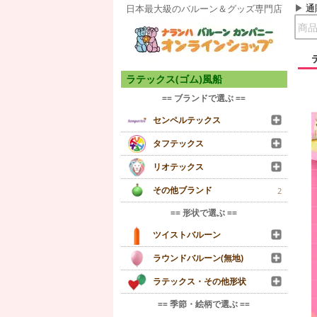
通
日本最大級のバルーン＆グッズ専門店
ラテックス(ゴム)風船
== ブランドで選ぶ ==
センペルテックス
タフテックス
リオテックス
その他ブランド
2
== 形状で選ぶ ==
ツイストバルーン
ラウンドバルーン(無地)
ラテックス・その他形状
== 季節・絵柄で選ぶ ==