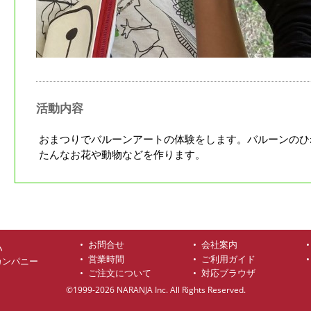
活動内容
おまつりでバルーンアートの体験をします。バルーンのひ
たんなお花や動物などを作ります。
お問合せ
会社案内
ハ
営業時間
ご利用ガイド
カンパニー
ご注文について
対応ブラウザ
©1999-2026 NARANJA Inc. All Rights Reserved.