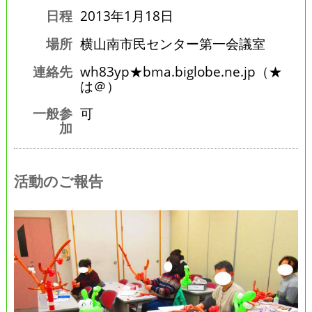
日程
2013年1月18日
場所
横山南市民センター第一会議室
連絡先
wh83yp★bma.biglobe.ne.jp（★
は＠）
一般参
可
加
活動のご報告