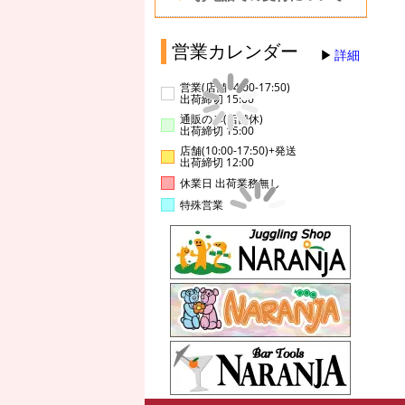
営業カレンダー
詳細
営業(店舗14:00-17:50)
出荷締切 15:00
通販のみ(店舗休)
出荷締切 15:00
店舗(10:00-17:50)+発送
出荷締切 12:00
休業日 出荷業務無し
特殊営業