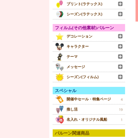
プリント(ラテックス)
シーズン(ラテックス)
フィルム(その他素材)バルーン
デコレーション
キャラクター
テーマ
メッセージ
シーズン(フィルム)
スペシャル
開催中セール・特集ページ
4
推し活
19
名入れ・オリジナル風船
1
バルーン関連商品