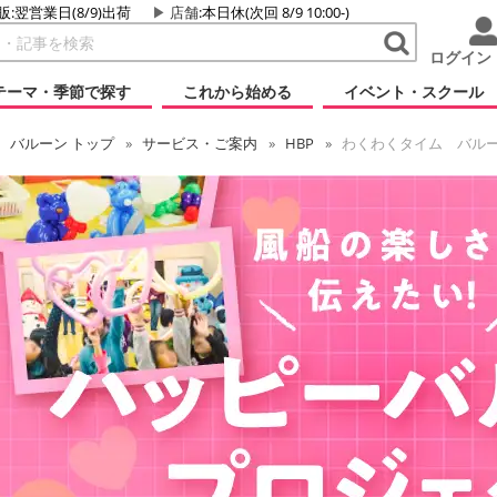
販:翌営業日(8/9)出荷
店舗
:本日休(次回 8/9 10:00-)
ログイン
テーマ・季節で探す
これから始める
イベント・スクール
バルーン
トップ
サービス・ご案内
HBP
わくわくタイム バルー