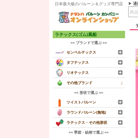
通
日本最大級のバルーン＆グッズ専門店
ラテックス(ゴム)風船
== ブランドで選ぶ ==
センペルテックス
タフテックス
リオテックス
その他ブランド
2
== 形状で選ぶ ==
ツイストバルーン
ラウンドバルーン(無地)
ラテックス・その他形状
== 季節・絵柄で選ぶ ==