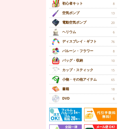
初心者キット
8
空気ポンプ
13
電動空気ポンプ
20
ヘリウム
6
ディスプレイ・ギフト
76
バルーン・フラワー
8
バッグ・収納
10
カップ・スティック
15
小物・その他アイテム
65
書籍
18
DVD
6