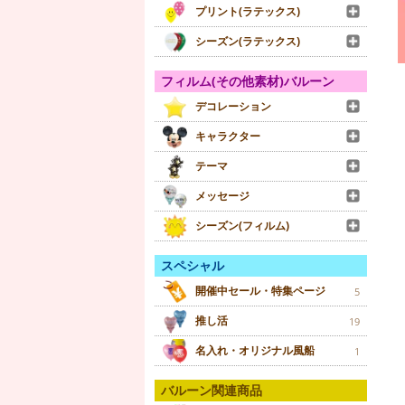
プリント(ラテックス)
シーズン(ラテックス)
フィルム(その他素材)バルーン
デコレーション
キャラクター
テーマ
メッセージ
シーズン(フィルム)
スペシャル
開催中セール・特集ページ
5
推し活
19
名入れ・オリジナル風船
1
バルーン関連商品