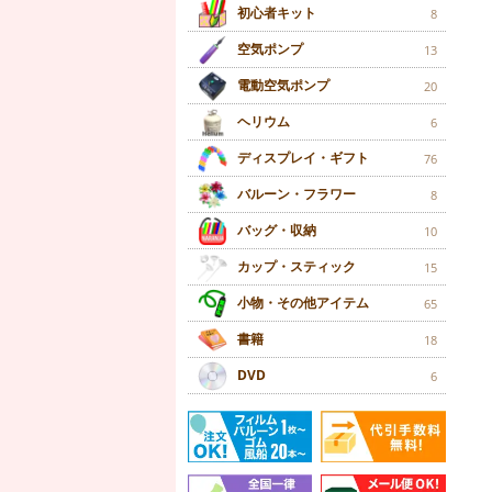
初心者キット
8
空気ポンプ
13
電動空気ポンプ
20
ヘリウム
6
ディスプレイ・ギフト
76
バルーン・フラワー
8
バッグ・収納
10
カップ・スティック
15
小物・その他アイテム
65
書籍
18
DVD
6