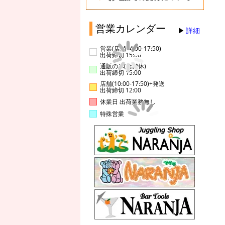
営業カレンダー
詳細
営業(店舗14:00-17:50)
出荷締切 15:00
通販のみ(店舗休)
出荷締切 15:00
店舗(10:00-17:50)+発送
出荷締切 12:00
休業日 出荷業務無し
特殊営業