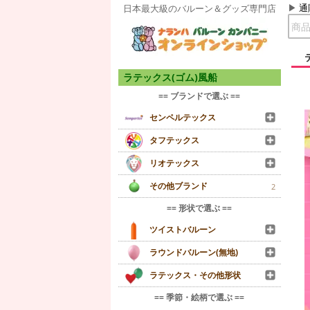
通
日本最大級のバルーン＆グッズ専門店
ラテックス(ゴム)風船
== ブランドで選ぶ ==
センペルテックス
タフテックス
リオテックス
その他ブランド
2
== 形状で選ぶ ==
ツイストバルーン
ラウンドバルーン(無地)
ラテックス・その他形状
== 季節・絵柄で選ぶ ==