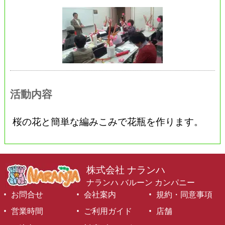
活動内容
桜の花と簡単な編みこみで花瓶を作ります。
株式会社 ナランハ
ナランハ バルーン カンパニー
お問合せ
会社案内
規約・同意事項
営業時間
ご利用ガイド
店舗