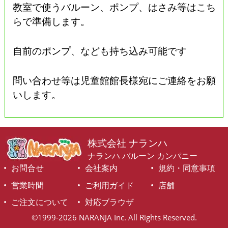
教室で使うバルーン、ポンプ、はさみ等はこち
らで準備します。
自前のポンプ、なども持ち込み可能です
問い合わせ等は児童館館長様宛にご連絡をお願
いします。
株式会社 ナランハ
ナランハ バルーン カンパニー
お問合せ
会社案内
規約・同意事項
営業時間
ご利用ガイド
店舗
ご注文について
対応ブラウザ
©1999-2026 NARANJA Inc. All Rights Reserved.