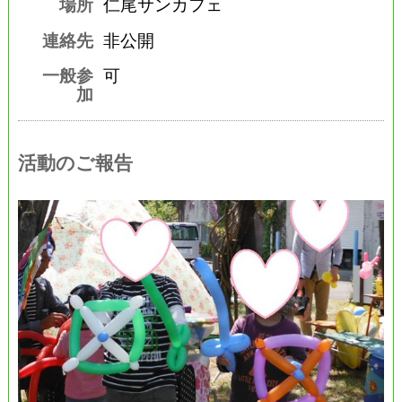
場所
仁尾サンカフェ
連絡先
非公開
一般参
可
加
活動のご報告