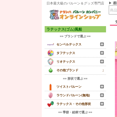
通
日本最大級のバルーン＆グッズ専門店
ラテックス(ゴム)風船
== ブランドで選ぶ ==
センペルテックス
タフテックス
リオテックス
その他ブランド
2
== 形状で選ぶ ==
ツイストバルーン
ラウンドバルーン(無地)
ラテックス・その他形状
== 季節・絵柄で選ぶ ==