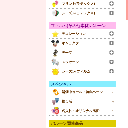
プリント(ラテックス)
シーズン(ラテックス)
フィルム(その他素材)バルーン
デコレーション
キャラクター
テーマ
メッセージ
シーズン(フィルム)
スペシャル
開催中セール・特集ページ
4
推し活
19
名入れ・オリジナル風船
1
バルーン関連商品