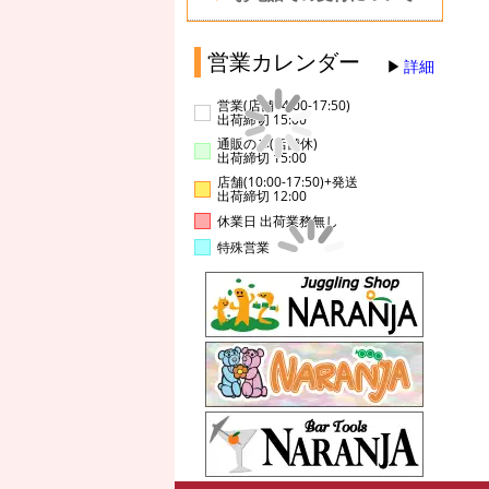
営業カレンダー
詳細
営業(店舗14:00-17:50)
出荷締切 15:00
通販のみ(店舗休)
出荷締切 15:00
店舗(10:00-17:50)+発送
出荷締切 12:00
休業日 出荷業務無し
特殊営業