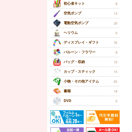
初心者キット
8
空気ポンプ
13
電動空気ポンプ
20
ヘリウム
6
ディスプレイ・ギフト
76
バルーン・フラワー
8
バッグ・収納
10
カップ・スティック
15
小物・その他アイテム
65
書籍
18
DVD
6