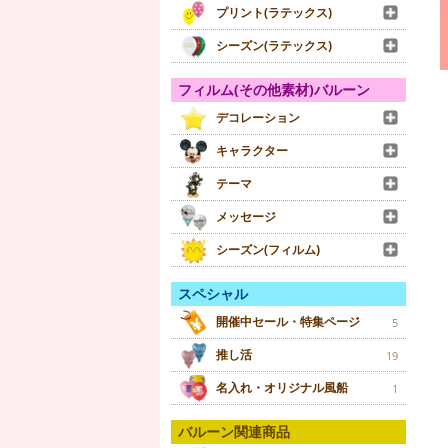
プリント(ラテックス)
シーズン(ラテックス)
フィルム(その他素材)バルーン
デコレーション
キャラクター
テーマ
メッセージ
シーズン(フィルム)
スペシャル
開催中セール・特集ページ
5
推し活
19
名入れ・オリジナル風船
1
バルーン関連商品