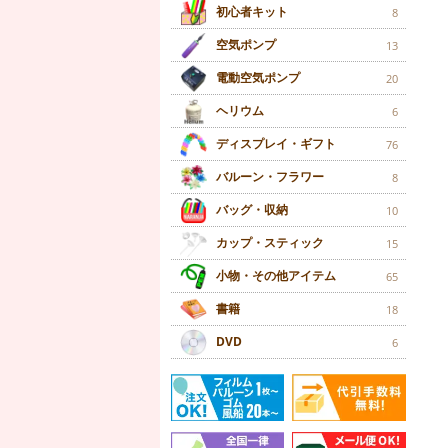
初心者キット
8
空気ポンプ
13
電動空気ポンプ
20
ヘリウム
6
ディスプレイ・ギフト
76
バルーン・フラワー
8
バッグ・収納
10
カップ・スティック
15
小物・その他アイテム
65
書籍
18
DVD
6