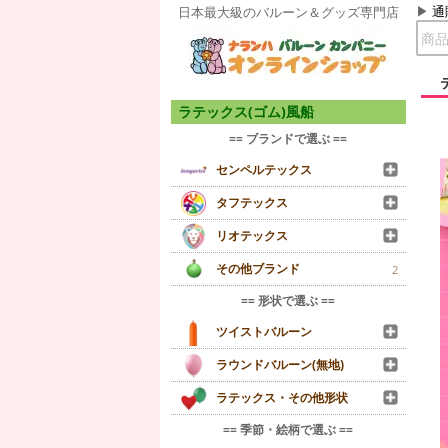
通
日本最大級のバルーン＆グッズ専門店
ラテックス(ゴム)風船
== ブランドで選ぶ ==
センペルテックス
タフテックス
リオテックス
その他ブランド
2
== 形状で選ぶ ==
ツイストバルーン
ラウンドバルーン(無地)
ラテックス・その他形状
== 季節・絵柄で選ぶ ==