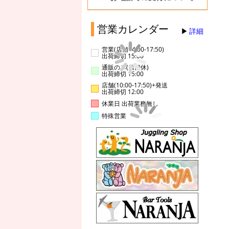
営業カレンダー
詳細
営業(店舗14:00-17:50)
出荷締切 15:00
通販のみ(店舗休)
出荷締切 15:00
店舗(10:00-17:50)+発送
出荷締切 12:00
休業日 出荷業務無し
特殊営業