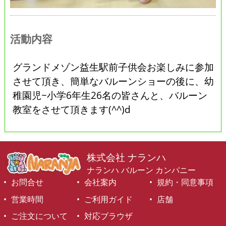
活動内容
グランドメゾン益生駅前子供会お楽しみに参加
させて頂き、簡単なバルーンショーの後に、幼
稚園児~小学6年生26名の皆さんと、バルーン
教室をさせて頂きます(^^)d
株式会社 ナランハ
ナランハ バルーン カンパニー
お問合せ
会社案内
規約・同意事項
営業時間
ご利用ガイド
店舗
ご注文について
対応ブラウザ