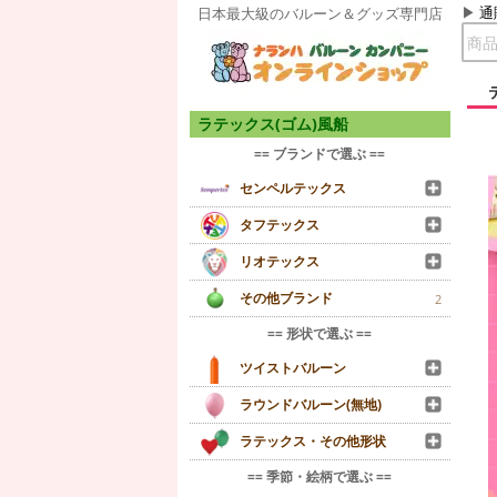
通
日本最大級のバルーン＆グッズ専門店
ラテックス(ゴム)風船
== ブランドで選ぶ ==
センペルテックス
タフテックス
リオテックス
その他ブランド
2
== 形状で選ぶ ==
ツイストバルーン
ラウンドバルーン(無地)
ラテックス・その他形状
== 季節・絵柄で選ぶ ==