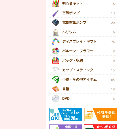
初心者キット
8
空気ポンプ
13
電動空気ポンプ
20
ヘリウム
6
ディスプレイ・ギフト
76
バルーン・フラワー
8
バッグ・収納
10
カップ・スティック
15
小物・その他アイテム
65
書籍
18
DVD
6