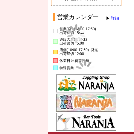
営業カレンダー
詳細
営業(店舗14:00-17:50)
出荷締切 15:00
通販のみ(店舗休)
出荷締切 15:00
店舗(10:00-17:50)+発送
出荷締切 12:00
休業日 出荷業務無し
特殊営業