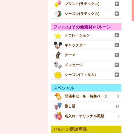
プリント(ラテックス)
シーズン(ラテックス)
フィルム(その他素材)バルーン
デコレーション
キャラクター
テーマ
メッセージ
シーズン(フィルム)
スペシャル
開催中セール・特集ページ
5
推し活
19
名入れ・オリジナル風船
1
バルーン関連商品