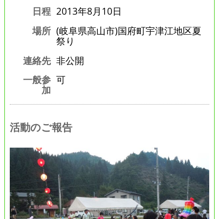
日程
2013年8月10日
場所
(岐阜県高山市)国府町宇津江地区夏
祭り
連絡先
非公開
一般参
可
加
活動のご報告