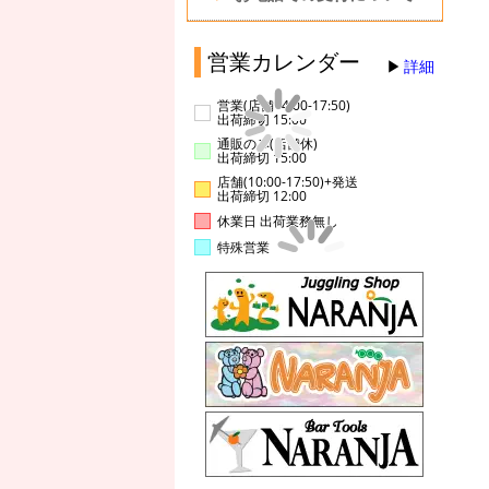
営業カレンダー
詳細
営業(店舗14:00-17:50)
出荷締切 15:00
通販のみ(店舗休)
出荷締切 15:00
店舗(10:00-17:50)+発送
出荷締切 12:00
休業日 出荷業務無し
特殊営業