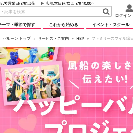
販:翌営業日(8/9)出荷
店舗
:本日休(次回 8/9 10:00-)
ログイン
テーマ・季節で探す
これから始める
イベント・スクール
バルーン
トップ
サービス・ご案内
HBP
ファミリースマイル縁