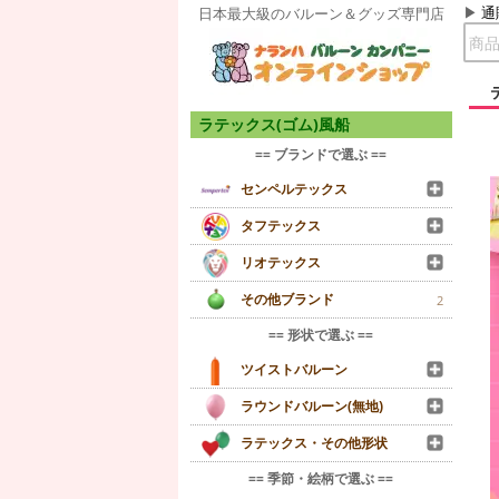
通
日本最大級のバルーン＆グッズ専門店
ラテックス(ゴム)風船
== ブランドで選ぶ ==
センペルテックス
タフテックス
リオテックス
その他ブランド
2
== 形状で選ぶ ==
ツイストバルーン
ラウンドバルーン(無地)
ラテックス・その他形状
== 季節・絵柄で選ぶ ==