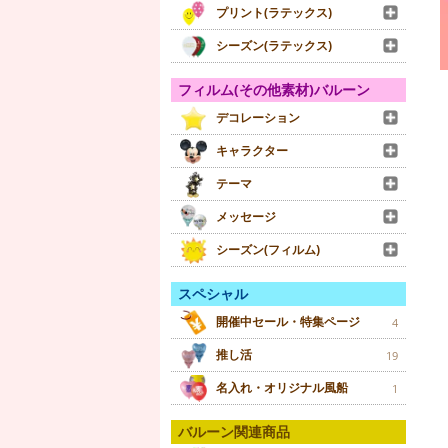
プリント(ラテックス)
シーズン(ラテックス)
フィルム(その他素材)バルーン
デコレーション
キャラクター
テーマ
メッセージ
シーズン(フィルム)
スペシャル
開催中セール・特集ページ
4
推し活
19
名入れ・オリジナル風船
1
バルーン関連商品