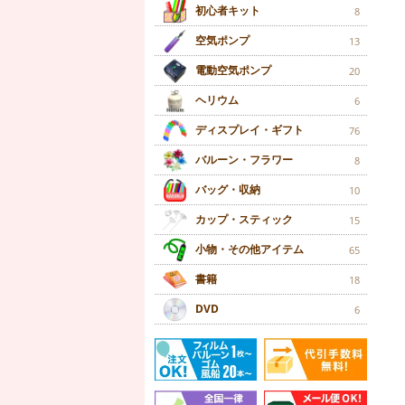
初心者キット
8
空気ポンプ
13
電動空気ポンプ
20
ヘリウム
6
ディスプレイ・ギフト
76
バルーン・フラワー
8
バッグ・収納
10
カップ・スティック
15
小物・その他アイテム
65
書籍
18
DVD
6