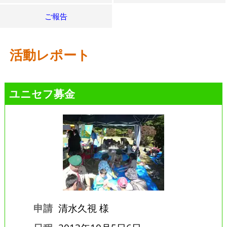
ご報告
活動レポート
ユニセフ募金
申請
清水久視 様