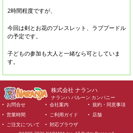
2時間程度ですが、
今回は剣とお花のブレスレット、ラブプードル
の予定です。
子どもの参加も大人と一緒なら可としていま
す。
株式会社 ナランハ
ナランハ バルーン カンパニー
お問合せ
会社案内
規約・同意事項
営業時間
ご利用ガイド
店舗
ご注文について
対応ブラウザ