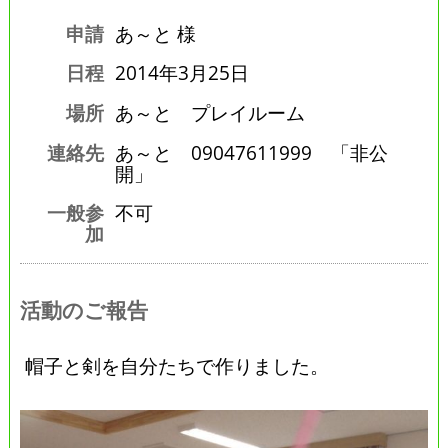
申請
あ～と 様
日程
2014年3月25日
場所
あ～と プレイルーム
連絡先
あ～と 09047611999 「非公
開」
一般参
不可
加
活動のご報告
帽子と剣を自分たちで作りました。