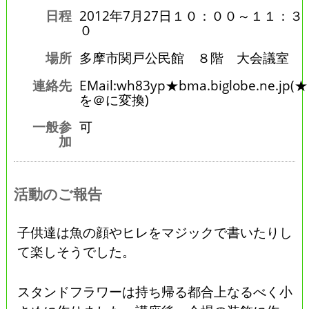
日程
2012年7月27日１０：００～１１：３
０
場所
多摩市関戸公民館 ８階 大会議室
連絡先
EMail:wh83yp★bma.biglobe.ne.jp(★
を＠に変換)
一般参
可
加
活動のご報告
子供達は魚の顔やヒレをマジックで書いたりし
て楽しそうでした。
スタンドフラワーは持ち帰る都合上なるべく小