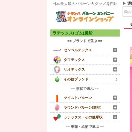
通
日本最大級のバルーン＆グッズ専門店
ラテックス(ゴム)風船
== ブランドで選ぶ ==
センペルテックス
タフテックス
リオテックス
その他ブランド
2
== 形状で選ぶ ==
ツイストバルーン
ラウンドバルーン(無地)
ラテックス・その他形状
== 季節・絵柄で選ぶ ==