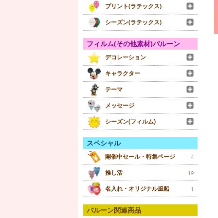
プリント(ラテックス)
シーズン(ラテックス)
フィルム(その他素材)バルーン
デコレーション
キャラクター
テーマ
メッセージ
シーズン(フィルム)
スペシャル
開催中セール・特集ページ
4
推し活
19
名入れ・オリジナル風船
1
バルーン関連商品