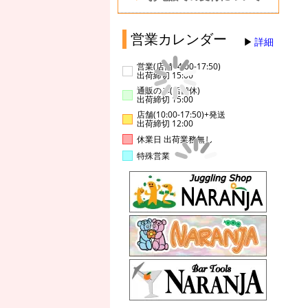
営業カレンダー
詳細
営業(店舗14:00-17:50)
出荷締切 15:00
通販のみ(店舗休)
出荷締切 15:00
店舗(10:00-17:50)+発送
出荷締切 12:00
休業日 出荷業務無し
特殊営業