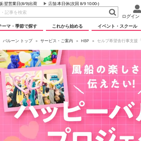
販:翌営業日(8/9)出荷
店舗
:本日休(次回 8/9 10:00-)
ログイン
テーマ・季節で探す
これから始める
イベント・スクール
バルーン
トップ
サービス・ご案内
HBP
セルプ希望舎行事支援