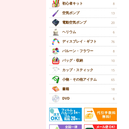
初心者キット
8
空気ポンプ
13
電動空気ポンプ
20
ヘリウム
6
ディスプレイ・ギフト
76
バルーン・フラワー
8
バッグ・収納
10
カップ・スティック
15
小物・その他アイテム
65
書籍
18
DVD
6