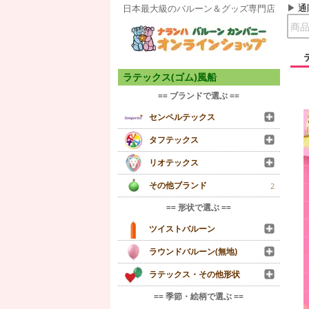
通
日本最大級のバルーン＆グッズ専門店
ラテックス(ゴム)風船
== ブランドで選ぶ ==
センペルテックス
タフテックス
リオテックス
その他ブランド
2
== 形状で選ぶ ==
ツイストバルーン
ラウンドバルーン(無地)
ラテックス・その他形状
== 季節・絵柄で選ぶ ==