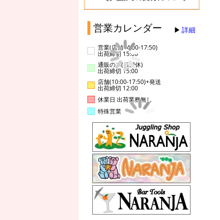
営業カレンダー
詳細
営業(店舗14:00-17:50)
出荷締切 15:00
通販のみ(店舗休)
出荷締切 15:00
店舗(10:00-17:50)+発送
出荷締切 12:00
休業日 出荷業務無し
特殊営業