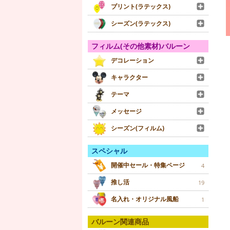
プリント(ラテックス)
シーズン(ラテックス)
フィルム(その他素材)バルーン
デコレーション
キャラクター
テーマ
メッセージ
シーズン(フィルム)
スペシャル
開催中セール・特集ページ
4
推し活
19
名入れ・オリジナル風船
1
バルーン関連商品