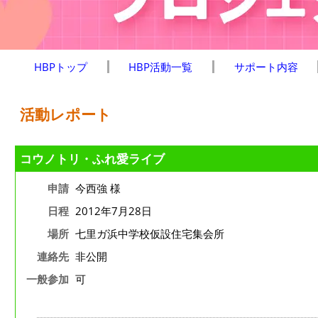
HBPトップ
HBP活動一覧
サポート内容
活動レポート
コウノトリ・ふれ愛ライブ
申請
今西強 様
日程
2012年7月28日
場所
七里ガ浜中学校仮設住宅集会所
連絡先
非公開
一般参加
可