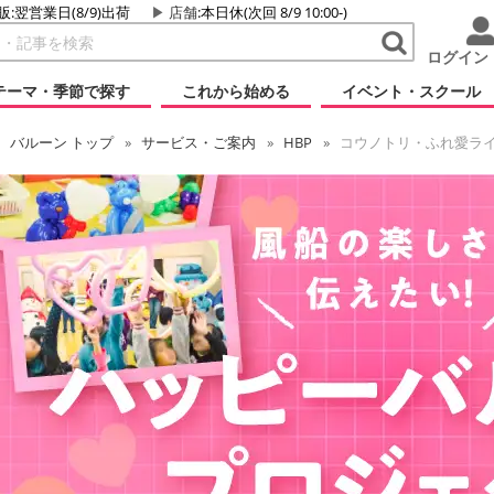
販:翌営業日(8/9)出荷
店舗
:本日休(次回 8/9 10:00-)
ログイン
テーマ・季節で探す
これから始める
イベント・スクール
バルーン
トップ
サービス・ご案内
HBP
コウノトリ・ふれ愛ラ