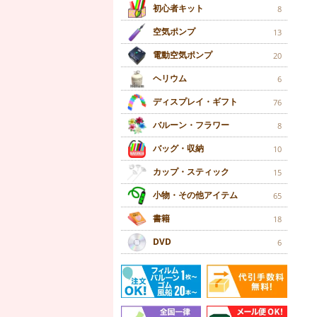
初心者キット
8
空気ポンプ
13
電動空気ポンプ
20
ヘリウム
6
ディスプレイ・ギフト
76
バルーン・フラワー
8
バッグ・収納
10
カップ・スティック
15
小物・その他アイテム
65
書籍
18
DVD
6