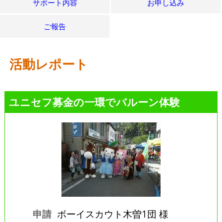
サポート内容
お申し込み
ご報告
活動レポート
ユニセフ募金の一環でバルーン体験
申請
ボーイスカウト木曽1団 様