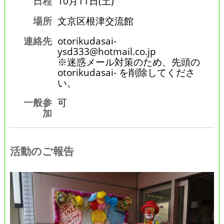
日程
10月11日(土)
場所
文京区根津交流館
連絡先
otorikudasai-
ysd333@hotmail.co.jp
※迷惑メール対策のため、先頭の
otorikudasai- を削除してくださ
い。
一般参
可
加
活動のご報告