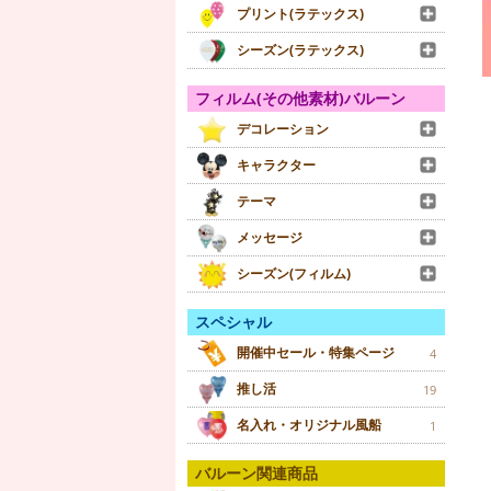
プリント(ラテックス)
シーズン(ラテックス)
フィルム(その他素材)バルーン
デコレーション
キャラクター
テーマ
メッセージ
シーズン(フィルム)
スペシャル
開催中セール・特集ページ
4
推し活
19
名入れ・オリジナル風船
1
バルーン関連商品