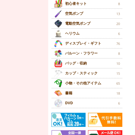
初心者キット
8
空気ポンプ
13
電動空気ポンプ
20
ヘリウム
6
ディスプレイ・ギフト
76
バルーン・フラワー
8
バッグ・収納
10
カップ・スティック
15
小物・その他アイテム
65
書籍
18
DVD
6