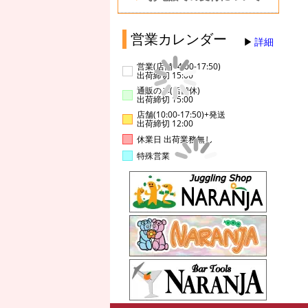
営業カレンダー
詳細
営業(店舗14:00-17:50)
出荷締切 15:00
通販のみ(店舗休)
出荷締切 15:00
店舗(10:00-17:50)+発送
出荷締切 12:00
休業日 出荷業務無し
特殊営業