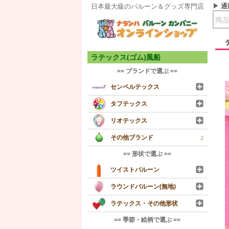
通
日本最大級のバルーン＆グッズ専門店
ラテックス(ゴム)風船
== ブランドで選ぶ ==
センペルテックス
タフテックス
リオテックス
その他ブランド
2
== 形状で選ぶ ==
ツイストバルーン
ラウンドバルーン(無地)
ラテックス・その他形状
== 季節・絵柄で選ぶ ==