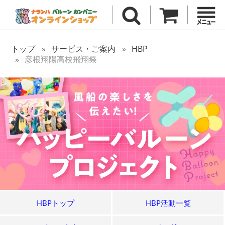
トップ
サービス・ご案内
HBP
彦根翔陽高校飛翔祭
HBPトップ
HBP活動一覧