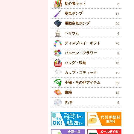
初心者キット
8
空気ポンプ
13
電動空気ポンプ
20
ヘリウム
6
ディスプレイ・ギフト
76
バルーン・フラワー
8
バッグ・収納
10
カップ・スティック
15
小物・その他アイテム
65
書籍
18
DVD
6