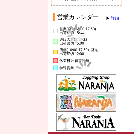
営業カレンダー
詳細
営業(店舗14:00-17:50)
出荷締切 15:00
通販のみ(店舗休)
出荷締切 15:00
店舗(10:00-17:50)+発送
出荷締切 12:00
休業日 出荷業務無し
特殊営業