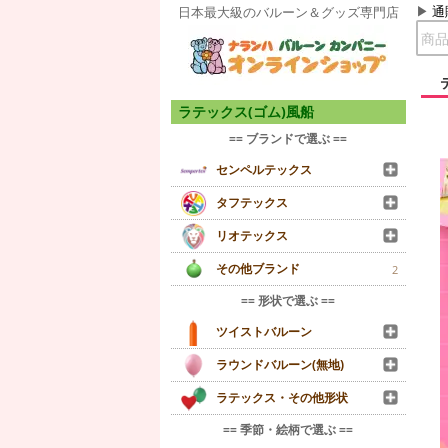
通
日本最大級のバルーン＆グッズ専門店
ラテックス(ゴム)風船
== ブランドで選ぶ ==
センペルテックス
タフテックス
リオテックス
その他ブランド
2
== 形状で選ぶ ==
ツイストバルーン
ラウンドバルーン(無地)
ラテックス・その他形状
== 季節・絵柄で選ぶ ==