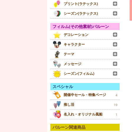
プリント(ラテックス)
シーズン(ラテックス)
フィルム(その他素材)バルーン
デコレーション
キャラクター
テーマ
メッセージ
シーズン(フィルム)
スペシャル
開催中セール・特集ページ
4
推し活
19
名入れ・オリジナル風船
1
バルーン関連商品