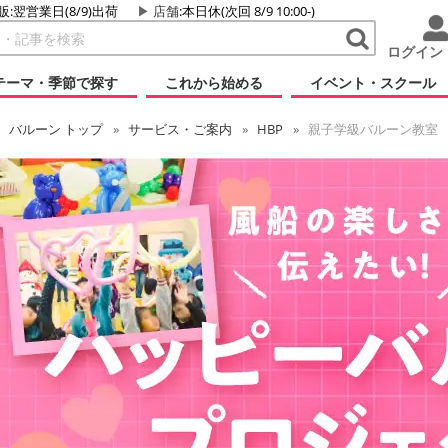
販:翌営業日(8/9)出荷
店舗
:本日休(次回 8/9 10:00-)
ログイン
テーマ・季節で探す
これから始める
イベント・スクール
バルーン
トップ
サービス・ご案内
HBP
親子学級バルーン教室