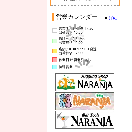
営業カレンダー
詳細
営業(店舗14:00-17:50)
出荷締切 15:00
通販のみ(店舗休)
出荷締切 15:00
店舗(10:00-17:50)+発送
出荷締切 12:00
休業日 出荷業務無し
特殊営業