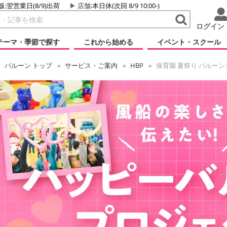
販:翌営業日(8/9)出荷
店舗
:本日休(次回 8/9 10:00-)
ログイン
テーマ・季節で探す
これから始める
イベント・スクール
バルーン
トップ
サービス・ご案内
HBP
保育園 夏祭り バルーン