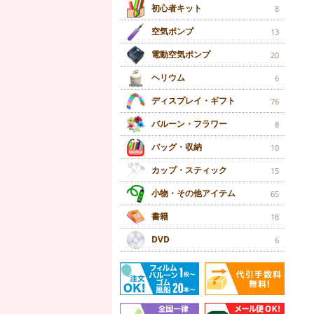
初心者キット
8
空気ポンプ
13
電動空気ポンプ
20
ヘリウム
6
ディスプレイ・ギフト
76
バルーン・フラワー
8
バッグ・収納
10
カップ・スティック
15
小物・その他アイテム
65
書籍
18
DVD
6