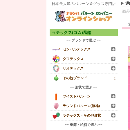
通
日本最大級のバルーン＆グッズ専門店
ラテックス(ゴム)風船
== ブランドで選ぶ ==
センペルテックス
タフテックス
リオテックス
その他ブランド
2
== 形状で選ぶ ==
ツイストバルーン
ラウンドバルーン(無地)
ラテックス・その他形状
== 季節・絵柄で選ぶ ==