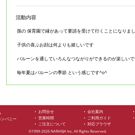
活動内容
孫の 保育園で縁があって要請を受けて行くことになりま
子供の喜ぶお顔は何よりも嬉しいです
バルーンを通していろんなつながりができるのが楽しいで
毎年夏はバルーンの季節 という感じです^o^
お問合せ
会社案内
ハ
営業時間
ご利用ガイド
カンパニー
ご注文について
対応ブラウザ
©1999-2026 NARANJA Inc. All Rights Reserved.