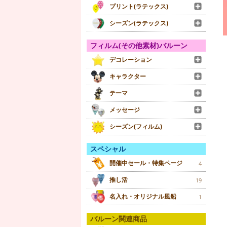
プリント(ラテックス)
シーズン(ラテックス)
フィルム(その他素材)バルーン
デコレーション
キャラクター
テーマ
メッセージ
シーズン(フィルム)
スペシャル
開催中セール・特集ページ
4
推し活
19
名入れ・オリジナル風船
1
バルーン関連商品