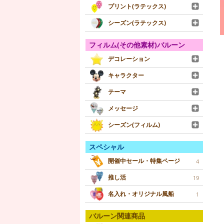
プリント(ラテックス)
シーズン(ラテックス)
フィルム(その他素材)バルーン
デコレーション
キャラクター
テーマ
メッセージ
シーズン(フィルム)
スペシャル
開催中セール・特集ページ
4
推し活
19
名入れ・オリジナル風船
1
バルーン関連商品