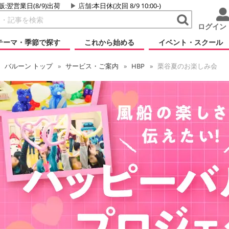
販:翌営業日(8/9)出荷
店舗
:本日休(次回 8/9 10:00-)
ログイン
テーマ・季節で探す
これから始める
イベント・スクール
バルーン
トップ
サービス・ご案内
HBP
栗谷夏のお楽しみ会