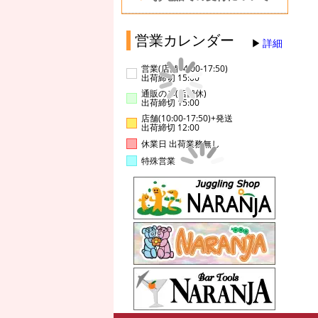
営業カレンダー
詳細
営業(店舗14:00-17:50)
出荷締切 15:00
通販のみ(店舗休)
出荷締切 15:00
店舗(10:00-17:50)+発送
出荷締切 12:00
休業日 出荷業務無し
特殊営業