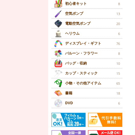
初心者キット
8
空気ポンプ
13
電動空気ポンプ
20
ヘリウム
6
ディスプレイ・ギフト
76
バルーン・フラワー
8
バッグ・収納
10
カップ・スティック
15
小物・その他アイテム
65
書籍
18
DVD
6