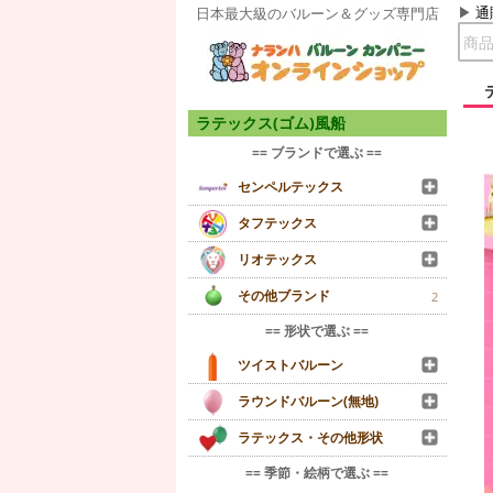
通
日本最大級のバルーン＆グッズ専門店
ラテックス(ゴム)風船
== ブランドで選ぶ ==
センペルテックス
タフテックス
リオテックス
その他ブランド
2
== 形状で選ぶ ==
ツイストバルーン
ラウンドバルーン(無地)
ラテックス・その他形状
== 季節・絵柄で選ぶ ==