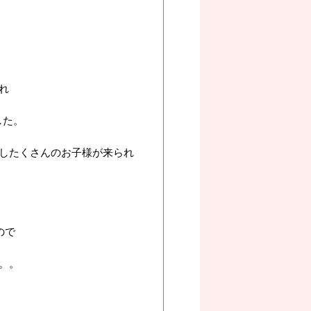
れ
した。
供したくさんのお子様が来られ
ので
。。