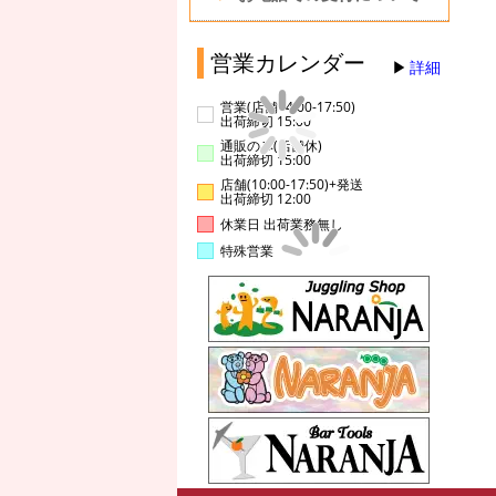
営業カレンダー
詳細
営業(店舗14:00-17:50)
出荷締切 15:00
通販のみ(店舗休)
出荷締切 15:00
店舗(10:00-17:50)+発送
出荷締切 12:00
休業日 出荷業務無し
特殊営業