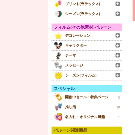
プリント(ラテックス)
シーズン(ラテックス)
フィルム(その他素材)バルーン
デコレーション
キャラクター
テーマ
メッセージ
シーズン(フィルム)
スペシャル
開催中セール・特集ページ
5
推し活
19
名入れ・オリジナル風船
1
バルーン関連商品