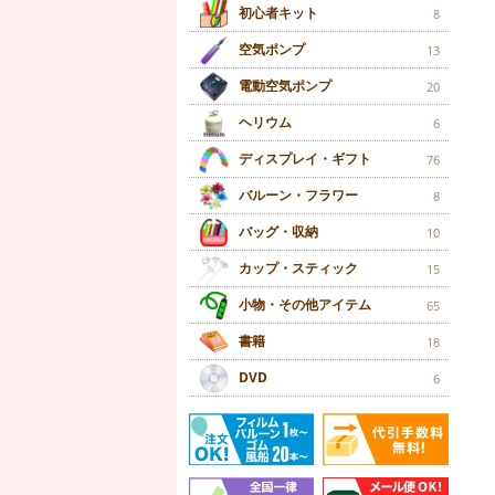
初心者キット
8
空気ポンプ
13
電動空気ポンプ
20
ヘリウム
6
ディスプレイ・ギフト
76
バルーン・フラワー
8
バッグ・収納
10
カップ・スティック
15
小物・その他アイテム
65
書籍
18
DVD
6