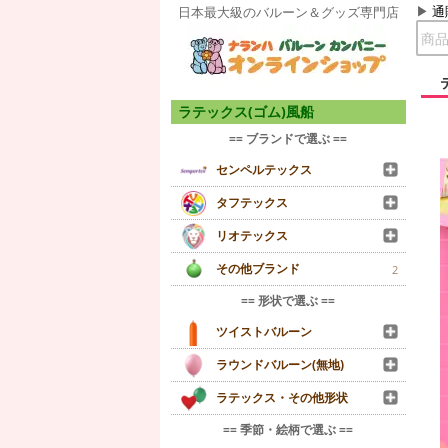
通
日本最大級のバルーン＆グッズ専門店
ラテックス(ゴム)風船
== ブランドで選ぶ ==
センペルテックス
タフテックス
リオテックス
その他ブランド
2
== 形状で選ぶ ==
ツイストバルーン
ラウンドバルーン(無地)
ラテックス・その他形状
== 季節・絵柄で選ぶ ==