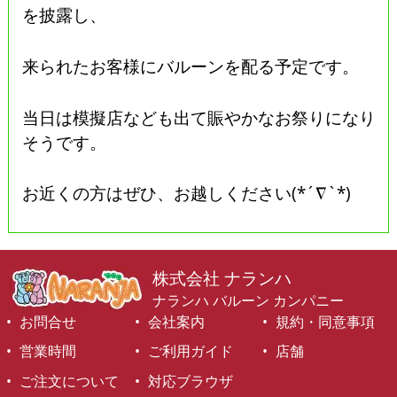
を披露し、
来られたお客様にバルーンを配る予定です。
当日は模擬店なども出て賑やかなお祭りになり
そうです。
お近くの方はぜひ、お越しください(*´∇`*)
株式会社 ナランハ
ナランハ バルーン カンパニー
お問合せ
会社案内
規約・同意事項
営業時間
ご利用ガイド
店舗
ご注文について
対応ブラウザ