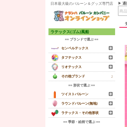
通
日本最大級のバルーン＆グッズ専門店
ラテックス(ゴム)風船
== ブランドで選ぶ ==
センペルテックス
タフテックス
リオテックス
その他ブランド
2
== 形状で選ぶ ==
ツイストバルーン
ラウンドバルーン(無地)
ラテックス・その他形状
== 季節・絵柄で選ぶ ==