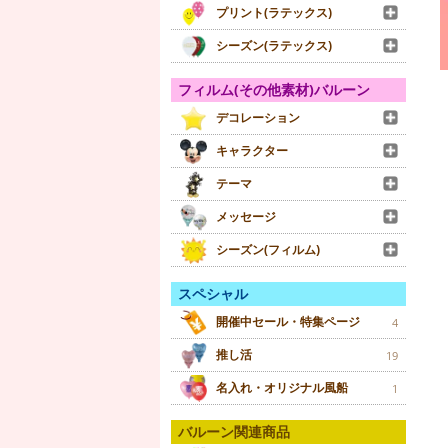
プリント(ラテックス)
シーズン(ラテックス)
フィルム(その他素材)バルーン
デコレーション
キャラクター
テーマ
メッセージ
シーズン(フィルム)
スペシャル
開催中セール・特集ページ
4
推し活
19
名入れ・オリジナル風船
1
バルーン関連商品