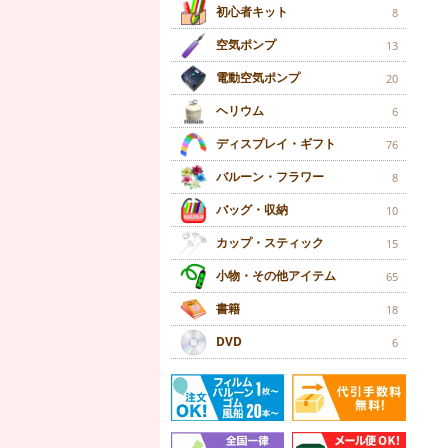
初心者キット
8
空気ポンプ
13
電動空気ポンプ
20
ヘリウム
6
ディスプレイ・ギフト
76
バルーン・フラワー
8
バッグ・収納
10
カップ・スティック
15
小物・その他アイテム
65
書籍
18
DVD
6