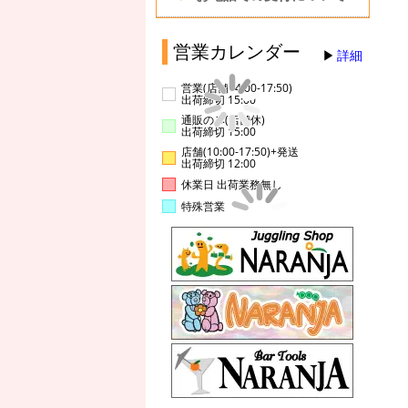
営業カレンダー
詳細
営業(店舗14:00-17:50)
出荷締切 15:00
通販のみ(店舗休)
出荷締切 15:00
店舗(10:00-17:50)+発送
出荷締切 12:00
休業日 出荷業務無し
特殊営業