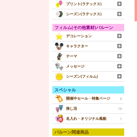
プリント(ラテックス)
シーズン(ラテックス)
フィルム(その他素材)バルーン
デコレーション
キャラクター
テーマ
メッセージ
シーズン(フィルム)
スペシャル
開催中セール・特集ページ
4
推し活
19
名入れ・オリジナル風船
1
バルーン関連商品