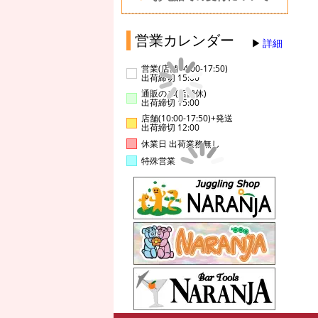
営業カレンダー
詳細
営業(店舗14:00-17:50)
出荷締切 15:00
通販のみ(店舗休)
出荷締切 15:00
店舗(10:00-17:50)+発送
出荷締切 12:00
休業日 出荷業務無し
特殊営業