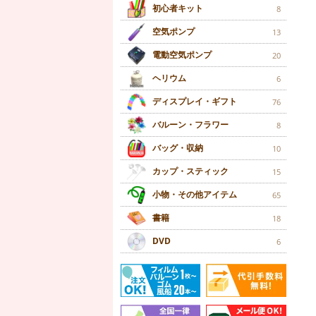
初心者キット
8
空気ポンプ
13
電動空気ポンプ
20
ヘリウム
6
ディスプレイ・ギフト
76
バルーン・フラワー
8
バッグ・収納
10
カップ・スティック
15
小物・その他アイテム
65
書籍
18
DVD
6