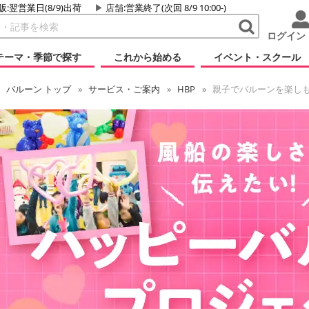
販:翌営業日(8/9)出荷
店舗
:営業終了(次回 8/9 10:00-)
ログイン
テーマ・季節で探す
これから始める
イベント・スクール
バルーン
トップ
サービス・ご案内
HBP
親子でバルーンを楽し