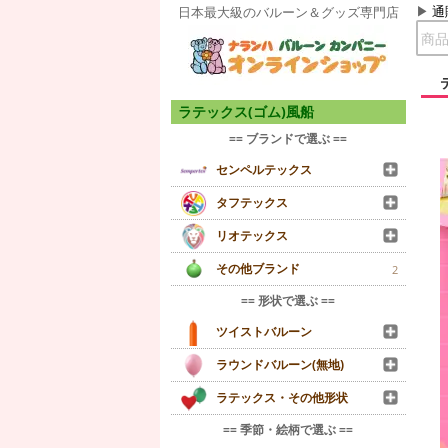
通
日本最大級のバルーン＆グッズ専門店
ラテックス(ゴム)風船
== ブランドで選ぶ ==
センペルテックス
タフテックス
リオテックス
その他ブランド
2
== 形状で選ぶ ==
ツイストバルーン
ラウンドバルーン(無地)
ラテックス・その他形状
== 季節・絵柄で選ぶ ==