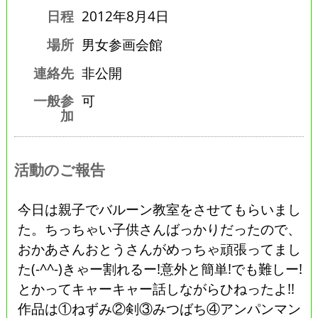
日程
2012年8月4日
場所
男女参画会館
連絡先
非公開
一般参
可
加
活動のご報告
今日は親子でバルーン教室をさせてもらいまし
た。ちっちゃい子供さんばっかりだったので、
おかあさんおとうさんがめっちゃ頑張ってまし
た(-^^-)きゃー割れるー!意外と簡単!でも難しー!
とかってキャーキャー話しながらひねったよ!!
作品は①ねずみ②剣③みつばち④アンパンマン