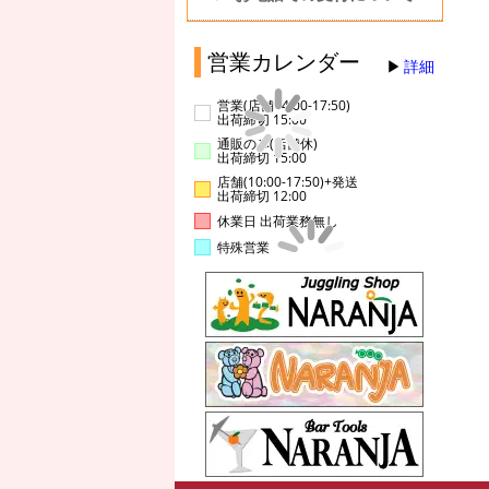
営業カレンダー
詳細
営業(店舗14:00-17:50)
出荷締切 15:00
通販のみ(店舗休)
出荷締切 15:00
店舗(10:00-17:50)+発送
出荷締切 12:00
休業日 出荷業務無し
特殊営業