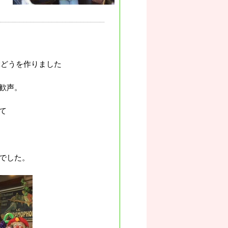
ぶどうを作りました
歓声。
て
でした。