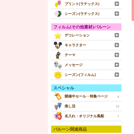
プリント(ラテックス)
シーズン(ラテックス)
フィルム(その他素材)バルーン
デコレーション
キャラクター
テーマ
メッセージ
シーズン(フィルム)
スペシャル
開催中セール・特集ページ
4
推し活
19
名入れ・オリジナル風船
1
バルーン関連商品