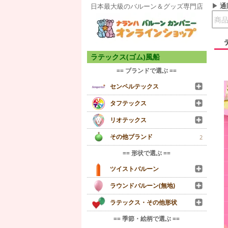
通
日本最大級のバルーン＆グッズ専門店
ラテックス(ゴム)風船
== ブランドで選ぶ ==
センペルテックス
タフテックス
リオテックス
その他ブランド
2
== 形状で選ぶ ==
ツイストバルーン
ラウンドバルーン(無地)
ラテックス・その他形状
== 季節・絵柄で選ぶ ==