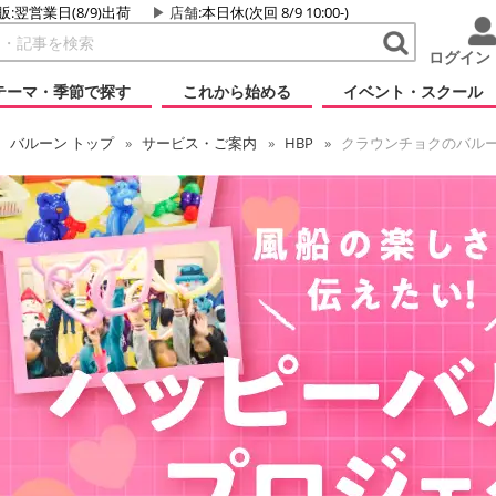
販:翌営業日(8/9)出荷
店舗
:本日休(次回 8/9 10:00-)
ログイン
テーマ・季節で探す
これから始める
イベント・スクール
バルーン
トップ
サービス・ご案内
HBP
クラウンチョクのバル