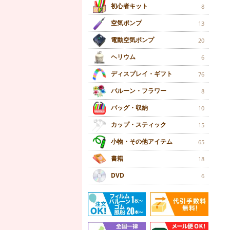
初心者キット
8
空気ポンプ
13
電動空気ポンプ
20
ヘリウム
6
ディスプレイ・ギフト
76
バルーン・フラワー
8
バッグ・収納
10
カップ・スティック
15
小物・その他アイテム
65
書籍
18
DVD
6