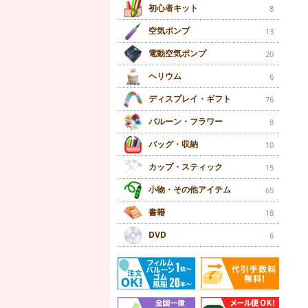
初心者キット
8
空気ポンプ
13
電動空気ポンプ
20
ヘリウム
6
ディスプレイ・ギフト
76
バルーン・フラワー
8
バッグ・収納
10
カップ・スティック
15
小物・その他アイテム
65
書籍
18
DVD
6