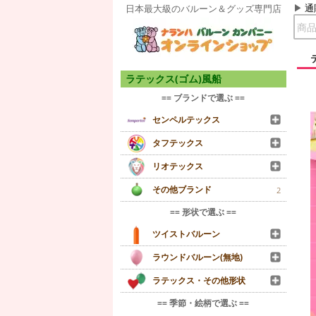
通
日本最大級のバルーン＆グッズ専門店
ラテックス(ゴム)風船
== ブランドで選ぶ ==
センペルテックス
タフテックス
リオテックス
その他ブランド
2
== 形状で選ぶ ==
ツイストバルーン
ラウンドバルーン(無地)
ラテックス・その他形状
== 季節・絵柄で選ぶ ==