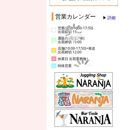
営業カレンダー
詳細
営業(店舗14:00-17:50)
出荷締切 15:00
通販のみ(店舗休)
出荷締切 15:00
店舗(10:00-17:50)+発送
出荷締切 12:00
休業日 出荷業務無し
特殊営業