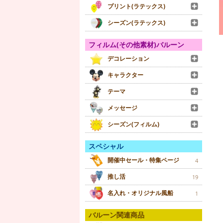
プリント(ラテックス)
シーズン(ラテックス)
フィルム(その他素材)バルーン
デコレーション
キャラクター
テーマ
メッセージ
シーズン(フィルム)
スペシャル
開催中セール・特集ページ
4
推し活
19
名入れ・オリジナル風船
1
バルーン関連商品