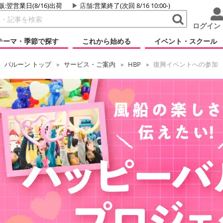
販:翌営業日(8/16)出荷
店舗
:営業終了(次回 8/16 10:00-)
ログイン
テーマ・季節で探す
これから始める
イベント・スクール
バルーン
トップ
サービス・ご案内
HBP
復興イベントへの参加