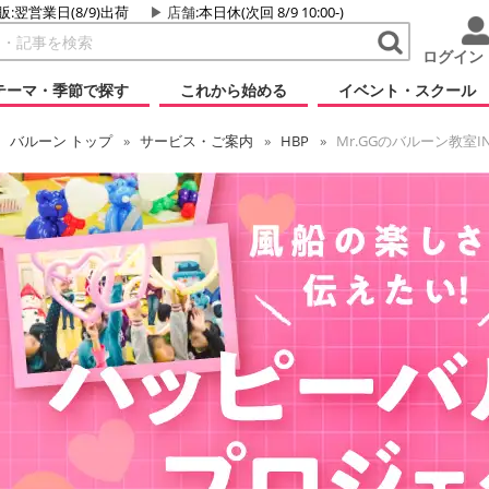
販:翌営業日(8/9)出荷
店舗
:本日休(次回 8/9 10:00-)
ログイン
テーマ・季節で探す
これから始める
イベント・スクール
バルーン
トップ
サービス・ご案内
HBP
Mr.GGのバルーン教室