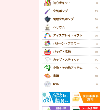
初心者キット
8
空気ポンプ
13
電動空気ポンプ
20
ヘリウム
6
ディスプレイ・ギフト
76
バルーン・フラワー
8
バッグ・収納
10
カップ・スティック
15
小物・その他アイテム
65
書籍
18
DVD
6