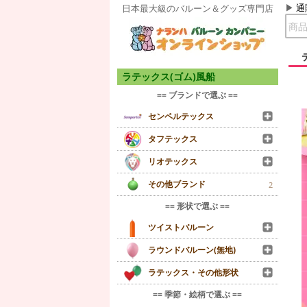
通
日本最大級のバルーン＆グッズ専門店
ラテックス(ゴム)風船
== ブランドで選ぶ ==
センペルテックス
タフテックス
リオテックス
その他ブランド
2
== 形状で選ぶ ==
ツイストバルーン
ラウンドバルーン(無地)
ラテックス・その他形状
== 季節・絵柄で選ぶ ==