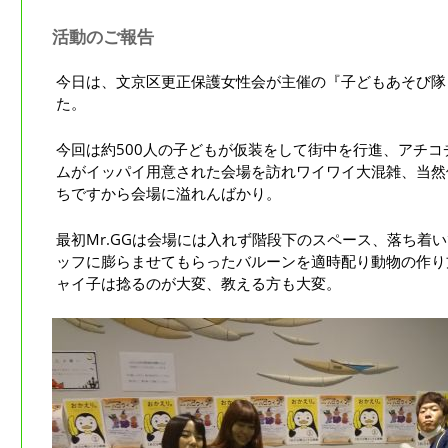
活動のご報告
今日は、文京区更正保護女性会が主催の『子どもあそび隊
た。
今回は約500人の子どもが仮装をして街中を行進、アチ
ムがイッパイ用意された会場を訪れワイワイ大混雑、当然
ちですから会場に溢れんばかり。
最初Mr.GGは会場には入れず階段下のスペース、落ち着
ッフに膨らませてもらったバルーンを適時配り動物の作り
ャイ子は捻るのが大変、教える方も大変。