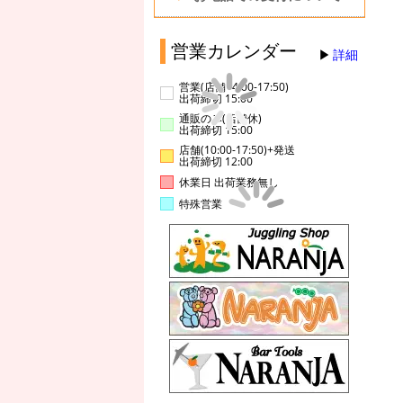
営業カレンダー
詳細
営業(店舗14:00-17:50)
出荷締切 15:00
通販のみ(店舗休)
出荷締切 15:00
店舗(10:00-17:50)+発送
出荷締切 12:00
休業日 出荷業務無し
特殊営業