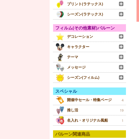
プリント(ラテックス)
シーズン(ラテックス)
フィルム(その他素材)バルーン
デコレーション
キャラクター
テーマ
メッセージ
シーズン(フィルム)
スペシャル
開催中セール・特集ページ
4
推し活
19
名入れ・オリジナル風船
1
バルーン関連商品