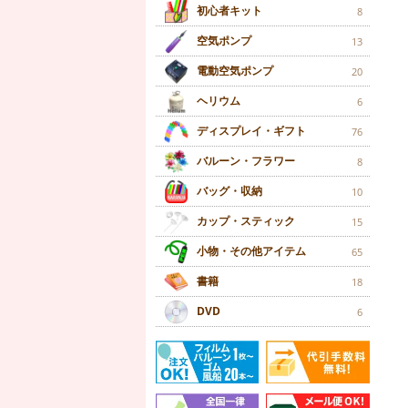
初心者キット
8
空気ポンプ
13
電動空気ポンプ
20
ヘリウム
6
ディスプレイ・ギフト
76
バルーン・フラワー
8
バッグ・収納
10
カップ・スティック
15
小物・その他アイテム
65
書籍
18
DVD
6