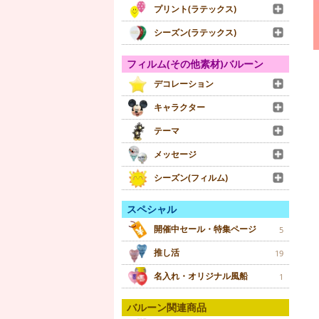
プリント(ラテックス)
シーズン(ラテックス)
フィルム(その他素材)バルーン
デコレーション
キャラクター
テーマ
メッセージ
シーズン(フィルム)
スペシャル
開催中セール・特集ページ
5
推し活
19
名入れ・オリジナル風船
1
バルーン関連商品