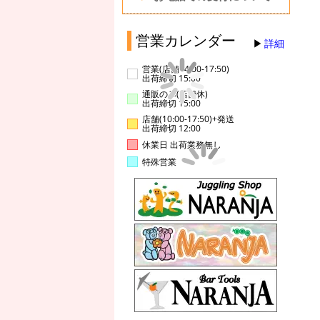
営業カレンダー
詳細
営業(店舗14:00-17:50)
出荷締切 15:00
通販のみ(店舗休)
出荷締切 15:00
店舗(10:00-17:50)+発送
出荷締切 12:00
休業日 出荷業務無し
特殊営業