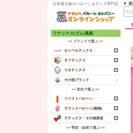
通
日本最大級のバルーン＆グッズ専門店
ラテックス(ゴム)風船
== ブランドで選ぶ ==
センペルテックス
タフテックス
リオテックス
その他ブランド
2
== 形状で選ぶ ==
ツイストバルーン
ラウンドバルーン(無地)
ラテックス・その他形状
== 季節・絵柄で選ぶ ==