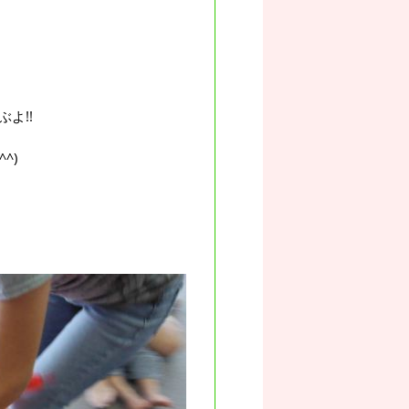
よ!!
^)