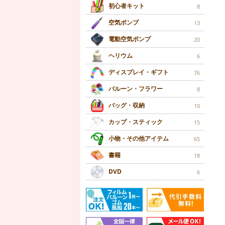
初心者キット
8
空気ポンプ
13
電動空気ポンプ
20
ヘリウム
6
ディスプレイ・ギフト
76
バルーン・フラワー
8
バッグ・収納
10
カップ・スティック
15
小物・その他アイテム
65
書籍
18
DVD
6