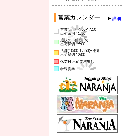
営業カレンダー
詳細
営業(店舗14:00-17:50)
出荷締切 15:00
通販のみ(店舗休)
出荷締切 15:00
店舗(10:00-17:50)+発送
出荷締切 12:00
休業日 出荷業務無し
特殊営業