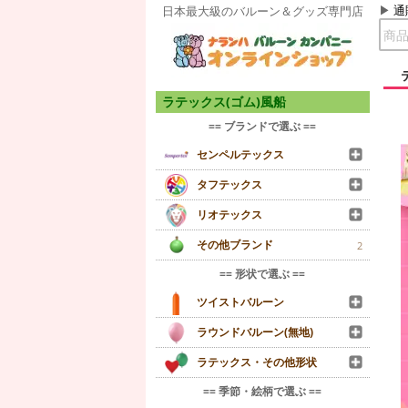
通
日本最大級のバルーン＆グッズ専門店
ラテックス(ゴム)風船
== ブランドで選ぶ ==
センペルテックス
タフテックス
リオテックス
その他ブランド
2
== 形状で選ぶ ==
ツイストバルーン
ラウンドバルーン(無地)
ラテックス・その他形状
== 季節・絵柄で選ぶ ==