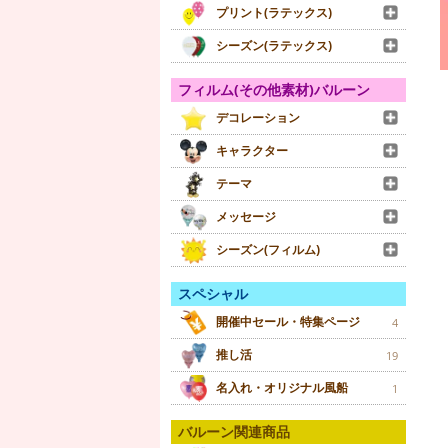
プリント(ラテックス)
シーズン(ラテックス)
フィルム(その他素材)バルーン
デコレーション
キャラクター
テーマ
メッセージ
シーズン(フィルム)
スペシャル
開催中セール・特集ページ
4
推し活
19
名入れ・オリジナル風船
1
バルーン関連商品