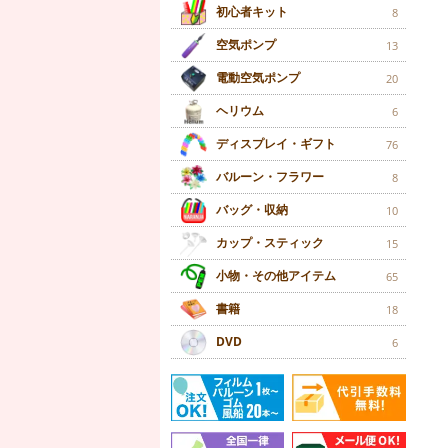
初心者キット
8
空気ポンプ
13
電動空気ポンプ
20
ヘリウム
6
ディスプレイ・ギフト
76
バルーン・フラワー
8
バッグ・収納
10
カップ・スティック
15
小物・その他アイテム
65
書籍
18
DVD
6