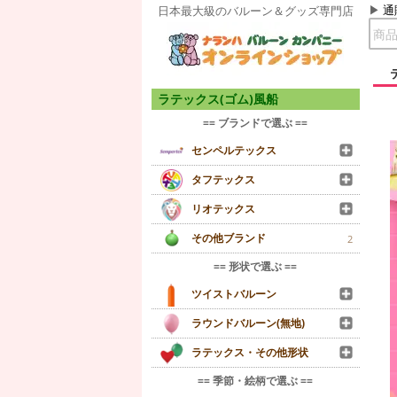
通
日本最大級のバルーン＆グッズ専門店
ラテックス(ゴム)風船
== ブランドで選ぶ ==
センペルテックス
タフテックス
リオテックス
その他ブランド
2
== 形状で選ぶ ==
ツイストバルーン
ラウンドバルーン(無地)
ラテックス・その他形状
== 季節・絵柄で選ぶ ==