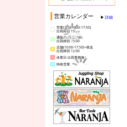
営業カレンダー
詳細
営業(店舗14:00-17:50)
出荷締切 15:00
通販のみ(店舗休)
出荷締切 15:00
店舗(10:00-17:50)+発送
出荷締切 12:00
休業日 出荷業務無し
特殊営業