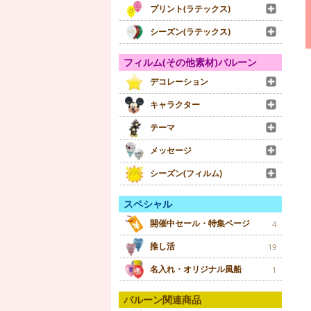
プリント(ラテックス)
シーズン(ラテックス)
フィルム(その他素材)バルーン
デコレーション
キャラクター
テーマ
メッセージ
シーズン(フィルム)
スペシャル
開催中セール・特集ページ
4
推し活
19
名入れ・オリジナル風船
1
バルーン関連商品