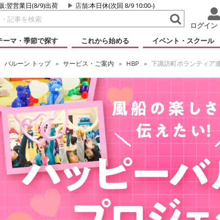
販:翌営業日(8/9)出荷
店舗
:本日休(次回 8/9 10:00-)
ログイン
テーマ・季節で探す
これから始める
イベント・スクール
バルーン
トップ
サービス・ご案内
HBP
下諏訪町ボランティア連