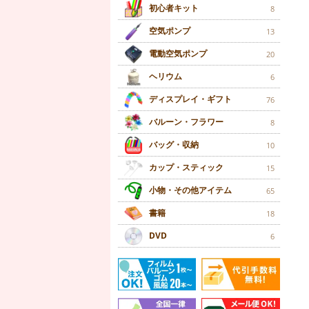
初心者キット
8
空気ポンプ
13
電動空気ポンプ
20
ヘリウム
6
ディスプレイ・ギフト
76
バルーン・フラワー
8
バッグ・収納
10
カップ・スティック
15
小物・その他アイテム
65
書籍
18
DVD
6