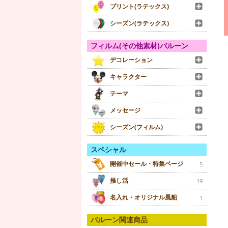
プリント(ラテックス)
シーズン(ラテックス)
フィルム(その他素材)バルーン
デコレーション
キャラクター
テーマ
メッセージ
シーズン(フィルム)
スペシャル
開催中セール・特集ページ
5
推し活
19
名入れ・オリジナル風船
1
バルーン関連商品