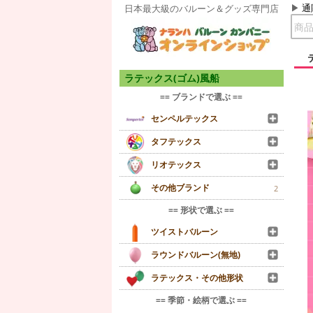
通
日本最大級のバルーン＆グッズ専門店
ラテックス(ゴム)風船
== ブランドで選ぶ ==
センペルテックス
タフテックス
リオテックス
その他ブランド
2
== 形状で選ぶ ==
ツイストバルーン
ラウンドバルーン(無地)
ラテックス・その他形状
== 季節・絵柄で選ぶ ==