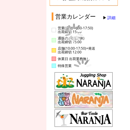
営業カレンダー
詳細
営業(店舗14:00-17:50)
出荷締切 15:00
通販のみ(店舗休)
出荷締切 15:00
店舗(10:00-17:50)+発送
出荷締切 12:00
休業日 出荷業務無し
特殊営業