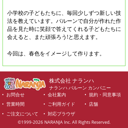
小学校の子どもたちに、毎回少しずつ新しい技
法を教えています。バルーンで自分が作れた作
品を見た時に笑顔で答えてくれる子どもたちに
会えると、また頑張ろう!と思えます。
今回は、春色をイメージして作ります。
株式会社 ナランハ
ナランハ バルーン カンパニー
お問合せ
会社案内
規約・同意事項
営業時間
ご利用ガイド
店舗
ご注文について
対応ブラウザ
©1999-2026 NARANJA Inc. All Rights Reserved.