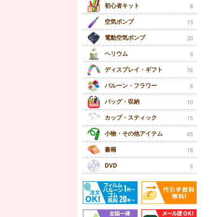
初心者キット
8
空気ポンプ
13
電動空気ポンプ
20
ヘリウム
6
ディスプレイ・ギフト
76
バルーン・フラワー
8
バッグ・収納
10
カップ・スティック
15
小物・その他アイテム
65
書籍
18
DVD
6