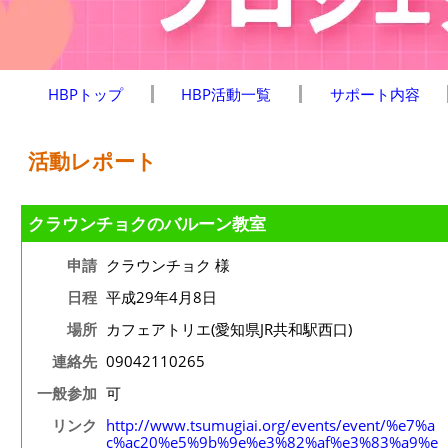
HBPトップ
HBP活動一覧
サポート内容
活動レポート
クラウンチョクのバルーン教室
申請
クラウンチョク 様
日程
平成29年4月8日
場所
カフェアトリエ(愛知県JR共和駅西口)
連絡先
09042110265
一般参加
可
リンク
http://www.tsumugiai.org/events/event/%e7%a
c%ac20%e5%9b%9e%e3%82%af%e3%83%a9%e