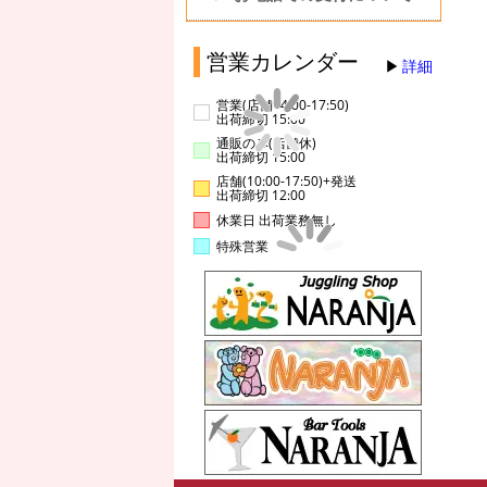
営業カレンダー
詳細
営業(店舗14:00-17:50)
出荷締切 15:00
通販のみ(店舗休)
出荷締切 15:00
店舗(10:00-17:50)+発送
出荷締切 12:00
休業日 出荷業務無し
特殊営業