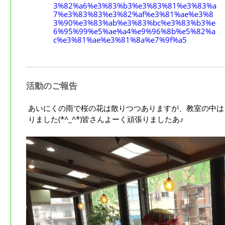
3%82%a6%e3%83%b3%e3%83%81%e3%83%a
7%e3%83%83%e3%82%af%e3%81%ae%e3%8
3%90%e3%83%ab%e3%83%bc%e3%83%b3%e
6%95%99%e5%ae%a4%e9%96%8b%e5%82%a
c%e3%81%ae%e3%81%8a%e7%9f%a5
活動のご報告
あいにくの雨で桜の花は散りつつありますが、教室の中は
りました(*^_^*)皆さんよーく頑張りましたあ♪