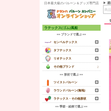
通
日本最大級のバルーン＆グッズ専門店
ラテックス(ゴム)風船
== ブランドで選ぶ ==
センペルテックス
タフテックス
リオテックス
その他ブランド
2
== 形状で選ぶ ==
ツイストバルーン
ラウンドバルーン(無地)
ラテックス・その他形状
== 季節・絵柄で選ぶ ==