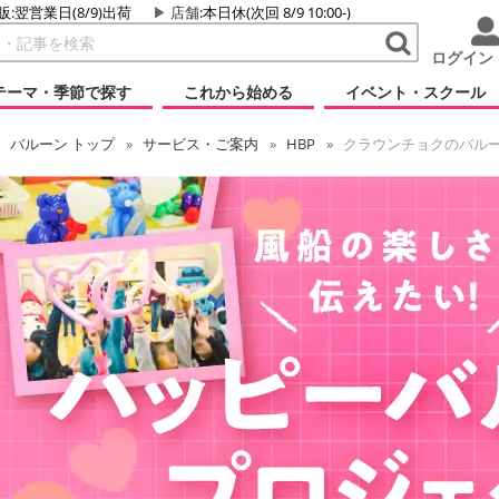
販:翌営業日(8/9)出荷
店舗
:本日休(次回 8/9 10:00-)
ログイン
テーマ・季節で探す
これから始める
イベント・スクール
バルーン
トップ
サービス・ご案内
HBP
クラウンチョクのバル