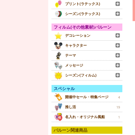
プリント(ラテックス)
シーズン(ラテックス)
フィルム(その他素材)バルーン
デコレーション
キャラクター
テーマ
メッセージ
シーズン(フィルム)
スペシャル
開催中セール・特集ページ
4
推し活
19
名入れ・オリジナル風船
1
バルーン関連商品