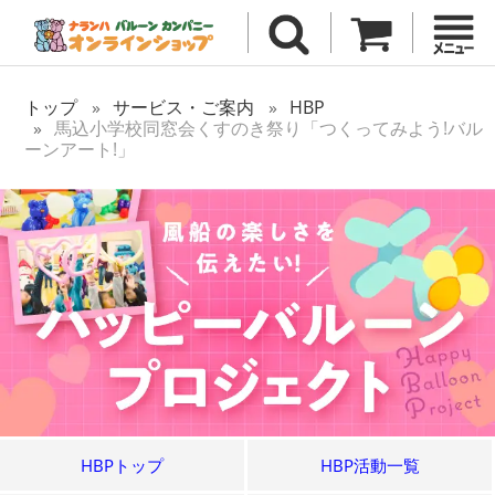
トップ
サービス・ご案内
HBP
馬込小学校同窓会くすのき祭り「つくってみよう!バル
ーンアート!」
HBPトップ
HBP活動一覧