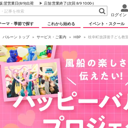
販:翌営業日(8/9)出荷
店舗
:営業終了(次回 8/9 10:00-)
ログイン
テーマ・季節で探す
これから始める
イベント・スクール
バルーン
トップ
サービス・ご案内
HBP
枝幸町放課後子ども教室