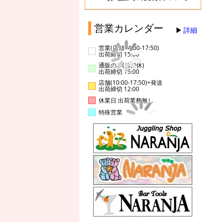
営業カレンダー
詳細
営業(店舗14:00-17:50)
出荷締切 15:00
通販のみ(店舗休)
出荷締切 15:00
店舗(10:00-17:50)+発送
出荷締切 12:00
休業日 出荷業務無し
特殊営業