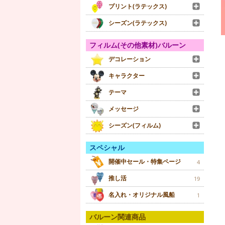
プリント(ラテックス)
シーズン(ラテックス)
フィルム(その他素材)バルーン
デコレーション
キャラクター
テーマ
メッセージ
シーズン(フィルム)
スペシャル
開催中セール・特集ページ
4
推し活
19
名入れ・オリジナル風船
1
バルーン関連商品