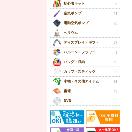
初心者キット
8
空気ポンプ
13
電動空気ポンプ
20
ヘリウム
6
ディスプレイ・ギフト
76
バルーン・フラワー
8
バッグ・収納
10
カップ・スティック
15
小物・その他アイテム
65
書籍
18
DVD
6