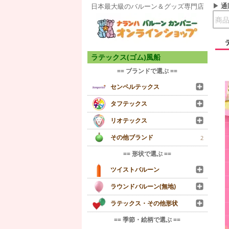
通
日本最大級のバルーン＆グッズ専門店
ラテックス(ゴム)風船
== ブランドで選ぶ ==
センペルテックス
タフテックス
リオテックス
その他ブランド
2
== 形状で選ぶ ==
ツイストバルーン
ラウンドバルーン(無地)
ラテックス・その他形状
== 季節・絵柄で選ぶ ==