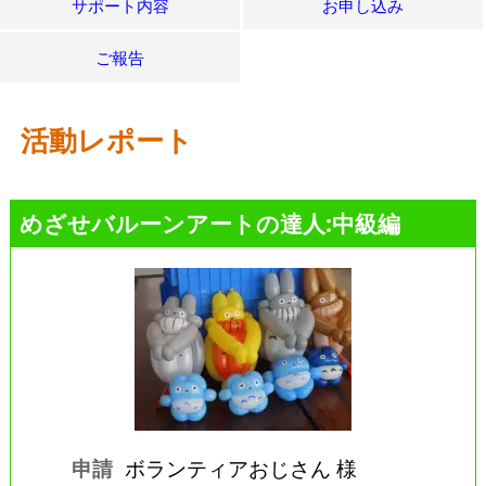
サポート内容
お申し込み
ご報告
活動レポート
めざせバルーンアートの達人:中級編
申請
ボランティアおじさん 様