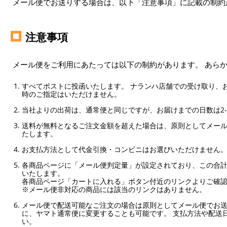
メール便でお送りする場合は、以下「注意事項」に記載の制約
注意事項
メール便をご利用にあたっては以下の制約があります。 あら
すべてポストに投函いたします。 ナランハ店舗での受け取り、
時のご指定はいただけません。
当社よりの出荷は、通常便と同じですが、お届けまでの日数は2-
送料が無料となるご注文金額を超えた場合は、原則としてメー
たします。
お支払方法として代金引換・コンビニはお選びいただけません
各商品ページに「メール便判定量」が設定されており、この合計
いたします。
各商品ページ「カートに入れる」ボタン付近のリンクよりご確
※メール便非対応の商品には該当のリンクはありません。
メール便で配送可能なご注文の場合は原則としてメール便でお送
に、ヤマト通常便に変更することも可能です。 支払方法や配送
い。