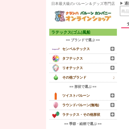
通
日本最大級のバルーン＆グッズ専門店
ラテックス(ゴム)風船
== ブランドで選ぶ ==
センペルテックス
タフテックス
リオテックス
その他ブランド
2
== 形状で選ぶ ==
ツイストバルーン
ラウンドバルーン(無地)
ラテックス・その他形状
== 季節・絵柄で選ぶ ==