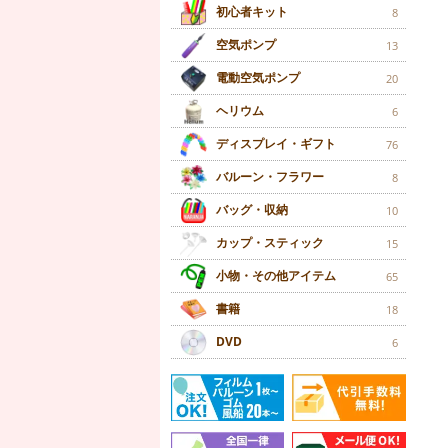
初心者キット
8
空気ポンプ
13
電動空気ポンプ
20
ヘリウム
6
ディスプレイ・ギフト
76
バルーン・フラワー
8
バッグ・収納
10
カップ・スティック
15
小物・その他アイテム
65
書籍
18
DVD
6