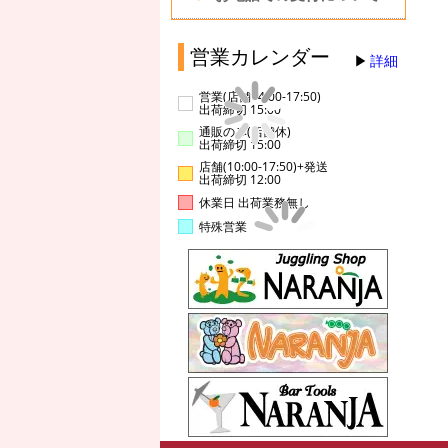
営業カレンダー
詳細
営業(店舗14:00-17:50)
出荷締切 15:00
通販のみ(店舗休)
出荷締切 15:00
店舗(10:00-17:50)+発送
出荷締切 12:00
休業日 出荷業務無し
特殊営業