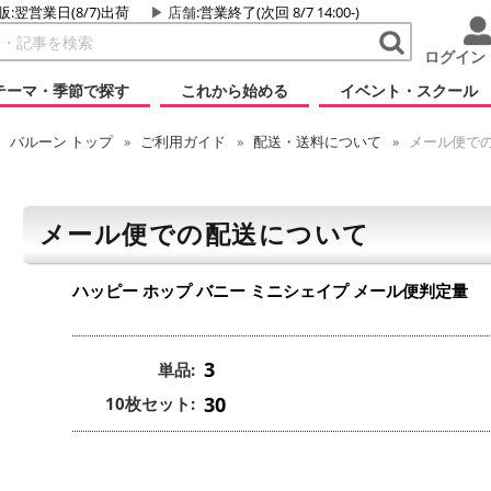
販:翌営業日(8/7)出荷
店舗
:営業終了(次回 8/7 14:00-)
ログイン
テーマ・季節で探す
これから始める
イベント・スクール
バルーン
トップ
ご利用ガイド
配送・送料について
メール便で
メール便での配送について
ハッピー ホップ バニー ミニシェイプ
メール便判定量
3
単品:
30
10枚セット: