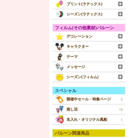
プリント(ラテックス)
シーズン(ラテックス)
フィルム(その他素材)バルーン
デコレーション
キャラクター
テーマ
メッセージ
シーズン(フィルム)
スペシャル
開催中セール・特集ページ
5
推し活
19
名入れ・オリジナル風船
1
バルーン関連商品