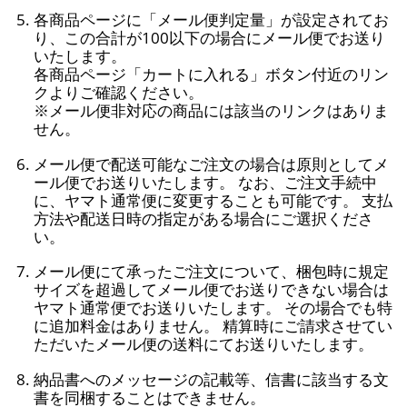
各商品ページに「メール便判定量」が設定されてお
り、この合計が100以下の場合にメール便でお送り
いたします。
各商品ページ「カートに入れる」ボタン付近のリン
クよりご確認ください。
※メール便非対応の商品には該当のリンクはありま
せん。
メール便で配送可能なご注文の場合は原則としてメ
ール便でお送りいたします。 なお、ご注文手続中
に、ヤマト通常便に変更することも可能です。 支払
方法や配送日時の指定がある場合にご選択くださ
い。
メール便にて承ったご注文について、梱包時に規定
サイズを超過してメール便でお送りできない場合は
ヤマト通常便でお送りいたします。 その場合でも特
に追加料金はありません。 精算時にご請求させてい
ただいたメール便の送料にてお送りいたします。
納品書へのメッセージの記載等、信書に該当する文
書を同梱することはできません。