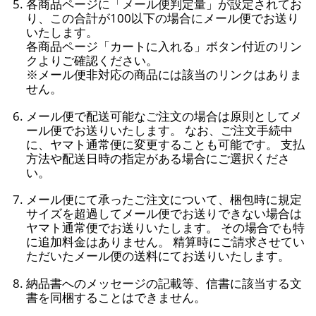
各商品ページに「メール便判定量」が設定されてお
り、この合計が100以下の場合にメール便でお送り
いたします。
各商品ページ「カートに入れる」ボタン付近のリン
クよりご確認ください。
※メール便非対応の商品には該当のリンクはありま
せん。
メール便で配送可能なご注文の場合は原則としてメ
ール便でお送りいたします。 なお、ご注文手続中
に、ヤマト通常便に変更することも可能です。 支払
方法や配送日時の指定がある場合にご選択くださ
い。
メール便にて承ったご注文について、梱包時に規定
サイズを超過してメール便でお送りできない場合は
ヤマト通常便でお送りいたします。 その場合でも特
に追加料金はありません。 精算時にご請求させてい
ただいたメール便の送料にてお送りいたします。
納品書へのメッセージの記載等、信書に該当する文
書を同梱することはできません。