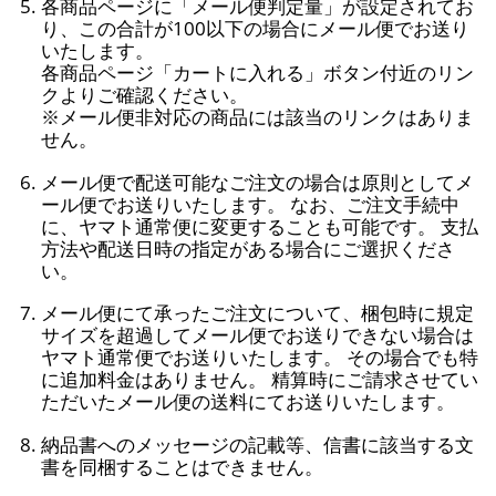
各商品ページに「メール便判定量」が設定されてお
り、この合計が100以下の場合にメール便でお送り
いたします。
各商品ページ「カートに入れる」ボタン付近のリン
クよりご確認ください。
※メール便非対応の商品には該当のリンクはありま
せん。
メール便で配送可能なご注文の場合は原則としてメ
ール便でお送りいたします。 なお、ご注文手続中
に、ヤマト通常便に変更することも可能です。 支払
方法や配送日時の指定がある場合にご選択くださ
い。
メール便にて承ったご注文について、梱包時に規定
サイズを超過してメール便でお送りできない場合は
ヤマト通常便でお送りいたします。 その場合でも特
に追加料金はありません。 精算時にご請求させてい
ただいたメール便の送料にてお送りいたします。
納品書へのメッセージの記載等、信書に該当する文
書を同梱することはできません。