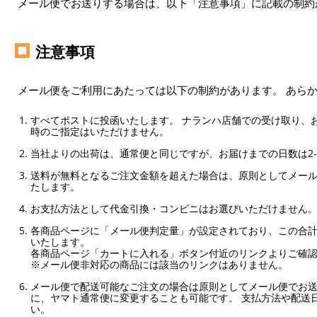
メール便でお送りする場合は、以下「注意事項」に記載の制約
注意事項
メール便をご利用にあたっては以下の制約があります。 あら
すべてポストに投函いたします。 ナランハ店舗での受け取り、
時のご指定はいただけません。
当社よりの出荷は、通常便と同じですが、お届けまでの日数は2-
送料が無料となるご注文金額を超えた場合は、原則としてメー
たします。
お支払方法として代金引換・コンビニはお選びいただけません
各商品ページに「メール便判定量」が設定されており、この合計
いたします。
各商品ページ「カートに入れる」ボタン付近のリンクよりご確
※メール便非対応の商品には該当のリンクはありません。
メール便で配送可能なご注文の場合は原則としてメール便でお送
に、ヤマト通常便に変更することも可能です。 支払方法や配送
い。