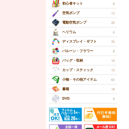
初心者キット
8
空気ポンプ
13
電動空気ポンプ
20
ヘリウム
6
ディスプレイ・ギフト
76
バルーン・フラワー
8
バッグ・収納
10
カップ・スティック
15
小物・その他アイテム
65
書籍
18
DVD
6