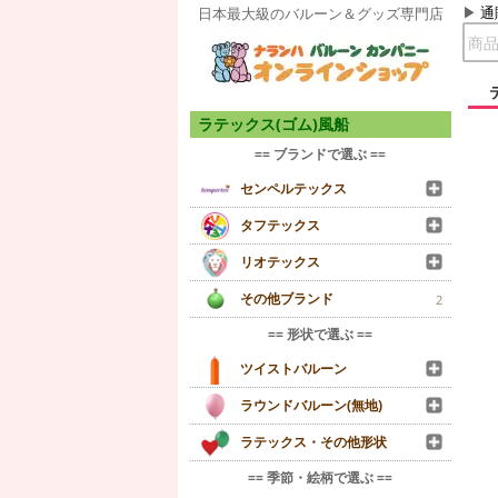
通
日本最大級のバルーン＆グッズ専門店
ラテックス(ゴム)風船
== ブランドで選ぶ ==
センペルテックス
タフテックス
リオテックス
その他ブランド
2
== 形状で選ぶ ==
ツイストバルーン
ラウンドバルーン(無地)
ラテックス・その他形状
== 季節・絵柄で選ぶ ==