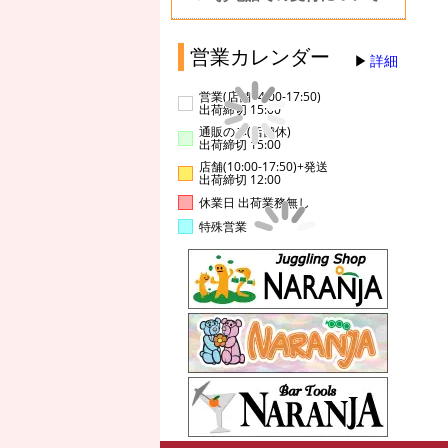
営業カレンダー
詳細
営業(店舗14:00-17:50)
出荷締切 15:00
通販のみ(店舗休)
出荷締切 15:00
店舗(10:00-17:50)+発送
出荷締切 12:00
休業日 出荷業務無し
特殊営業