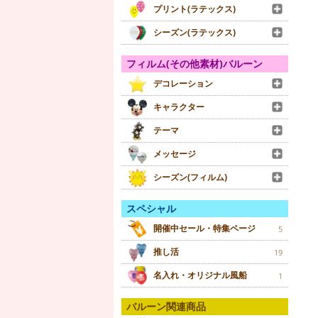
プリント(ラテックス)
シーズン(ラテックス)
フィルム(その他素材)バルーン
デコレーション
キャラクター
テーマ
メッセージ
シーズン(フィルム)
スペシャル
開催中セール・特集ページ
5
推し活
19
名入れ・オリジナル風船
1
バルーン関連商品